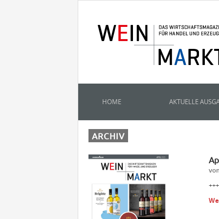
HOME
AKTUELLE AUSG
ARCHIV
Ap
vom
+++
We