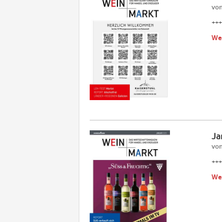
vom
+++
We
Ja
vom
+++
We