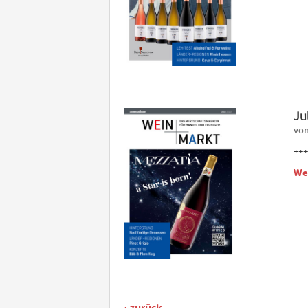
Ju
vom
+++
We
zurück