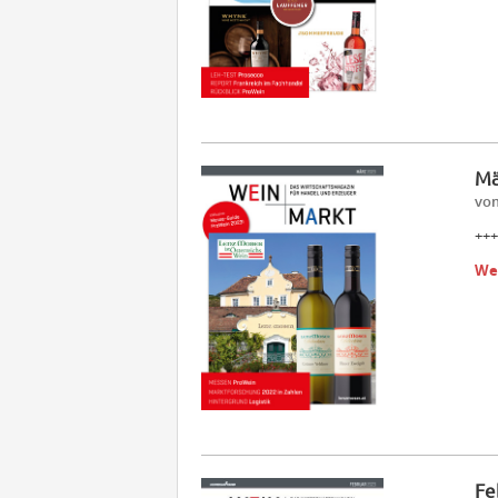
Mä
vom
+++
We
Fe