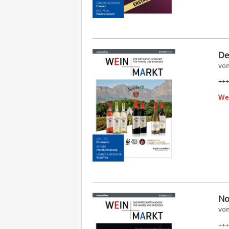
De
vom
+++
We
No
vom
+++