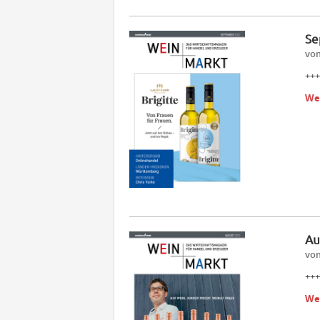
Se
vom
+++
We
Au
vom
+++
We