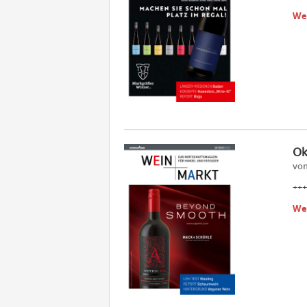
We
Ok
vom
+++
We