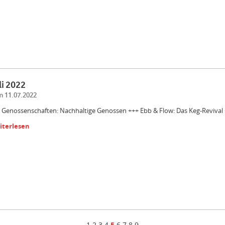
li 2022
 11.07.2022
 Genossenschaften: Nachhaltige Genossen +++ Ebb & Flow: Das Keg-Revival +
iterlesen
1
2
3
4
5
6
7
8
9