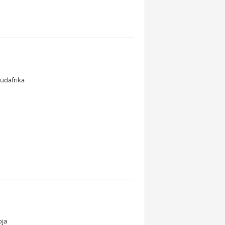
üdafrika
oja