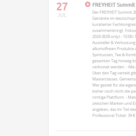
27
FREYHEIT Summit f
Der FREYHEIT Summit 202
JUL
Getränke im deutschspr
kuratierter Fachkongres
zusammenbringt. Fokus a
2026 (B2B only) - 10:00
Aussteller & Verkostung
alkoholfreien Produkte a
Spirituosen, Tee & Komb
gesamten Tag hinweg k
verkostet werden. - Alle
Über den Tag verteilt gi
Masterclasses. Gemeins
Wer gezielt für die eige
bisher noch nicht die p
richtige Plattform. - Ma
zwischen Marken und Ein
angeben, das ihr Teil de
Professional Ticket: 39 