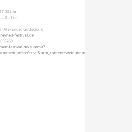
 17:00 Uhr
traße 195
: Alexander Gottschalk
eyheit-festival.de
1696260
yheit-festival.de/summit?
utmmedium=referral&utm_content=weinundmarkt