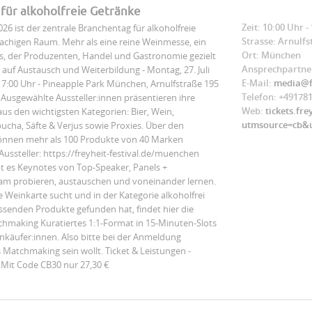
ür alkoholfreie Getränke
Zeit: 10:00 Uhr -
6 ist der zentrale Branchentag für alkoholfreie
Strasse: Arnulfs
achigen Raum. Mehr als eine reine Weinmesse, ein
Ort: München
s, der Produzenten, Handel und Gastronomie gezielt
Ansprechpartner
uf Austausch und Weiterbildung - Montag, 27. Juli
E-Mail:
media@fr
–17:00 Uhr - Pineapple Park München, Arnulfstraße 195
Telefon: +49178
 Ausgewählte Aussteller:innen präsentieren ihre
Web:
tickets.fre
us den wichtigsten Kategorien: Bier, Wein,
utmsource=cb&
ucha, Säfte & Verjus sowie Proxies. Über den
önnen mehr als 100 Produkte von 40 Marken
 Aussteller: https://freyheit-festival.de/muenchen
bt es Keynotes von Top-Speaker, Panels +
am probieren, austauschen und voneinander lernen.
ne Weinkarte sucht und in der Kategorie alkoholfrei
assenden Produkte gefunden hat, findet hier die
tchmaking Kuratiertes 1:1-Format in 15-Minuten-Slots
käufer:innen. Also bitte bei der Anmeldung
s Matchmaking sein wollt. Ticket & Leistungen -
€ Mit Code CB30 nur 27,30 €