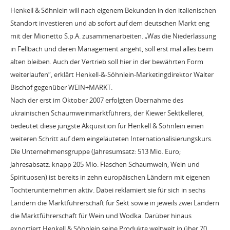
Henkell & Söhnlein will nach eigenem Bekunden in den italienischen
Standort investieren und ab sofort auf dem deutschen Markt eng
mit der Mionetto S.p.A. zusammenarbeiten. „Was die Niederlassung
in Fellbach und deren Management angeht, soll erst mal alles beim
alten bleiben. Auch der Vertrieb soll hier in der bewährten Form
weiterlaufen“, erklärt Henkell-&-Söhnlein-Marketingdirektor Walter
Bischof gegenüber WEIN+MARKT.
Nach der erst im Oktober 2007 erfolgten Übernahme des
ukrainischen Schaumweinmarktführers, der Kiewer Sektkellerei,
bedeutet diese jüngste Akquisition für Henkell & Söhnlein einen
weiteren Schritt auf dem eingeläuteten Internationalisierungskurs.
Die Unternehmensgruppe (Jahresumsatz: 513 Mio. Euro;
Jahresabsatz: knapp 205 Mio. Flaschen Schaumwein, Wein und
Spirituosen) ist bereits in zehn europäischen Ländern mit eigenen
Tochterunternehmen aktiv. Dabei reklamiert sie für sich in sechs
Ländern die Marktführerschaft für Sekt sowie in jeweils zwei Ländern
die Marktführerschaft für Wein und Wodka. Darüber hinaus
exportiert Henkell & Söhnlein seine Produkte weltweit in über 70