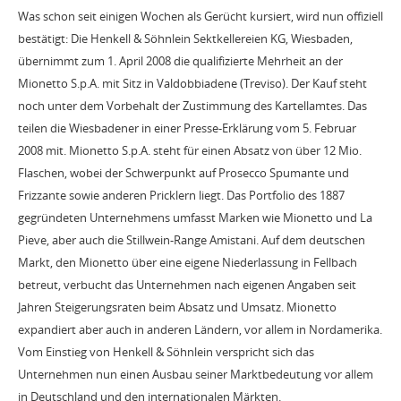
Was schon seit einigen Wochen als Gerücht kursiert, wird nun offiziell
bestätigt: Die Henkell & Söhnlein Sektkellereien KG, Wiesbaden,
übernimmt zum 1. April 2008 die qualifizierte Mehrheit an der
Mionetto S.p.A. mit Sitz in Valdobbiadene (Treviso). Der Kauf steht
noch unter dem Vorbehalt der Zustimmung des Kartellamtes. Das
teilen die Wiesbadener in einer Presse-Erklärung vom 5. Februar
2008 mit. Mionetto S.p.A. steht für einen Absatz von über 12 Mio.
Flaschen, wobei der Schwerpunkt auf Prosecco Spumante und
Frizzante sowie anderen Pricklern liegt. Das Portfolio des 1887
gegründeten Unternehmens umfasst Marken wie Mionetto und La
Pieve, aber auch die Stillwein-Range Amistani. Auf dem deutschen
Markt, den Mionetto über eine eigene Niederlassung in Fellbach
betreut, verbucht das Unternehmen nach eigenen Angaben seit
Jahren Steigerungsraten beim Absatz und Umsatz. Mionetto
expandiert aber auch in anderen Ländern, vor allem in Nordamerika.
Vom Einstieg von Henkell & Söhnlein verspricht sich das
Unternehmen nun einen Ausbau seiner Marktbedeutung vor allem
in Deutschland und den internationalen Märkten.