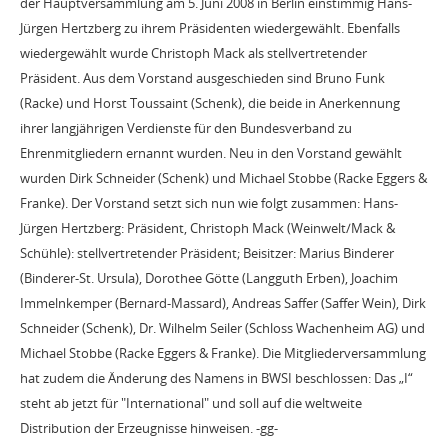
der Hauptversammlung am 5. Juni 2008 in Berlin einstimmig Hans-
Jürgen Hertzberg zu ihrem Präsidenten wiedergewählt. Ebenfalls
wiedergewählt wurde Christoph Mack als stellvertretender
Präsident. Aus dem Vorstand ausgeschieden sind Bruno Funk
(Racke) und Horst Toussaint (Schenk), die beide in Anerkennung
ihrer langjährigen Verdienste für den Bundesverband zu
Ehrenmitgliedern ernannt wurden. Neu in den Vorstand gewählt
wurden Dirk Schneider (Schenk) und Michael Stobbe (Racke Eggers &
Franke). Der Vorstand setzt sich nun wie folgt zusammen: Hans-
Jürgen Hertzberg: Präsident, Christoph Mack (Weinwelt/Mack &
Schühle): stellvertretender Präsident; Beisitzer: Marius Binderer
(Binderer-St. Ursula), Dorothee Götte (Langguth Erben), Joachim
Immelnkemper (Bernard-Massard), Andreas Saffer (Saffer Wein), Dirk
Schneider (Schenk), Dr. Wilhelm Seiler (Schloss Wachenheim AG) und
Michael Stobbe (Racke Eggers & Franke). Die Mitgliederversammlung
hat zudem die Änderung des Namens in BWSI beschlossen: Das „I“
steht ab jetzt für "International" und soll auf die weltweite
Distribution der Erzeugnisse hinweisen. -gg-