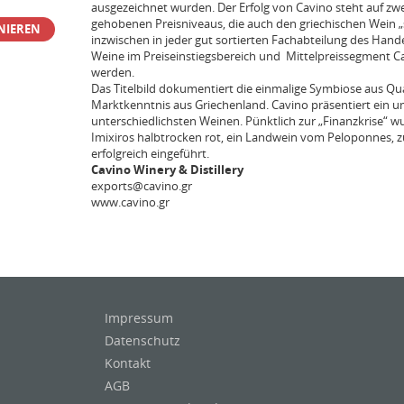
ausgezeichnet wurden. Der Erfolg von Cavino steht auf zwe
gehobenen Preisniveaus, die auch den griechischen Wein „
NIEREN
inzwischen in jeder gut sortierten Fachabteilung des Hand
Weine im Preiseinstiegsbereich und Mittelpreissegment 
werden.
Das Titelbild dokumentiert die einmalige Symbiose aus Qua
Marktkenntnis aus Griechenland. Cavino präsentiert ein u
unterschiedlichsten Weinen. Pünktlich zur „Finanzkrise“ w
Imixiros halbtrocken rot, ein Landwein vom Peloponnes, z
erfolgreich eingeführt.
Cavino Winery & Distillery
exports@cavino.gr
www.cavino.gr
Impressum
Datenschutz
Kontakt
AGB