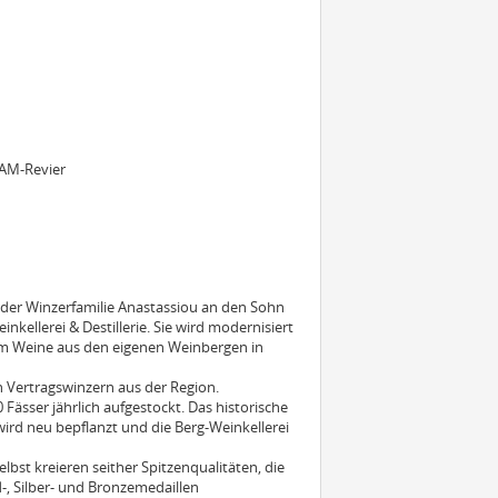
GAM-Revier
er Winzerfamilie Anastassiou an den Sohn
nkellerei & Destillerie. Sie wird modernisiert
 um Weine aus den eigenen Weinbergen in
 Vertragswinzern aus der Region.
0 Fässer jährlich aufgestockt. Das historische
ird neu bepflanzt und die Berg-Weinkellerei
bst kreieren seither Spitzenqualitäten, die
d-, Silber- und Bronzemedaillen