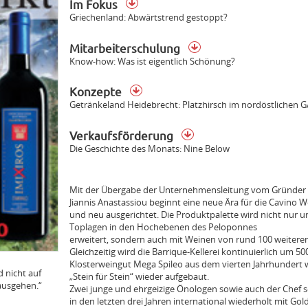
Im Fokus
Griechenland: Abwärtstrend gestoppt?
Mitarbeiterschulung
Know-how: Was ist eigentlich Schönung?
Konzepte
Getränkeland Heidebrecht: Platzhirsch im nordöstlichen 
Verkaufsförderung
Die Geschichte des Monats: Nine Below
Mit der Übergabe der Unternehmensleitung vom Gründer d
Jiannis Anastassiou beginnt eine neue Ära für die Cavino Wei
und neu ausgerichtet. Die Produktpalette wird nicht nur
Toplagen in den Hochebenen des Peloponnes
erweitert, sondern auch mit Weinen von rund 100 weiteren
Gleichzeitig wird die Barrique-Kellerei kontinuierlich um 50
Klosterweingut Mega Spileo aus dem vierten Jahrhundert w
d nicht auf
„Stein für Stein“ wieder aufgebaut.
 ausgehen.“
Zwei junge und ehrgeizige Önologen sowie auch der Chef sel
in den letzten drei Jahren international wiederholt mit Gol