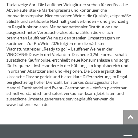
Titelanzeige April Die Lauffener Weingärtner stehen für verlässliche
Abverkäufe, starke Markenpräsenz und kontinuierliche
Innovationsimpulse. Hier entstehen Weine, die Qualität, zeitgemäße
Stilistik und zertifizierte Nachhaltigkeit verbinden – und gleichzeitig
im Regal funktionieren. Mit hoher nationaler Distribution und
ausgezeichneter Verbraucherakzeptanz zählen die vielfach
prämierten Lauffener Weine zu den stabilen Umsatzträgern im
Sortiment. Zur ProWein 2026 folgten nun die nächsten
Wachstumstreiber: „Ready to go“ – Lauffener Weine in der
VINOCAN® Dose: in drei Varianten. Das neue 0,25L-Format schafft
zusätzliche Kaufimpulse, erschließt neue Konsumanlässe und sorgt
für Frequenz – insbesondere in der Kühlung, im Impulsbereich und
in urbanen Absatzkanälen und -Regionen. Die Dose ergänzt die
klassische Flasche gezielt und bietet klare Differenzierung im Regal
bei gleichzeitig hoher Drehzahl. Ein starkes Zusatzgeschäft für
Handel, Fachhandel und Event- Gastronomie – einfach platzierbar,
schnell verständlich und sofort verkaufswirksam. Jetzt listen und
zusätzliche Umsätze generieren: service@lauffener-wein.de
www.lauffener-wein.de