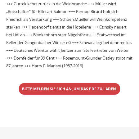
+++ Guttek kehrt zurück in die Weinbranche +++ Müller wird
„Botschafter“ für Billecart-Salmon +++ Pernod Ricard holt sich
Friedrich als Verstärkung +++ Schoen:Mueller will Weinkompetenz
stärken +++ Habendorf zieht’s in die Hotellerie +++ Czinsky heuert
bei Lidl an +++ Blankenhorn statt Nägelsförst +++ Stabwechsel im
Keller der Gengenbacher Winzer eG +++ Schwarz legt bei dennree los
+++ Deutsches Weintor wählt Jentzer zum Stellvertreter von Weiter
+++ Dornfelder für 99 Cent +++ Rosemount-Gründer Oatley stirbt mit
87 Jahren +++ Harry F. Mariani (1937-2016)
BITTE MELDEN SIE SICH AN, UM DAS PDF ZU LADEN.