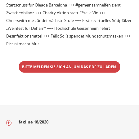
Startschuss für Oleada Barcelona +++ #gemeinsamhelfen zieht
Zwischenbilanz +++ Charity Aktion statt Fête le Vin +++
Cheerswith.me zündet nächste Stufe +++ Erstes virtuelles Südpfälzer
„Weinfest für Dehäm“ +++ Hochschule Geisenheim liefert
Desinfektionsmittel +++ Félíx Solís spendet Mundschutzmasken +++
Piccini macht Mut
BITTE MELDEN SIE SICH AN, UM DAS PDF ZU LADEN.
faxline 18/2020