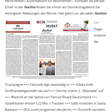
WEIN+MARKT ausschließlich für Abonnenten – kompakt als pdf per
Email. In der
faxline
finden Sie immer am Donnerstagabend die
wichtigsten Meldungen der Woche. Hier geht’s zur aktuellen
faxline
!
+++
Hagel
erwischt
die
Champagne +++ Fairtrade legt zweistellig zu +++ Edeka stellt
Großhandelsgeschäft neu auf +++ Fahrner macht 2. „Weinlade“ auf
+++ Wechsel an der Spitze von Pernod Ricard Deutschland +++
Südafrikaner ernten 1,22 Mio. t Trauben +++ Gallo investiert in Santa
Barbara +++ DLG sucht Jungwinzer des Jahres +++ Eurosoft verstärkt