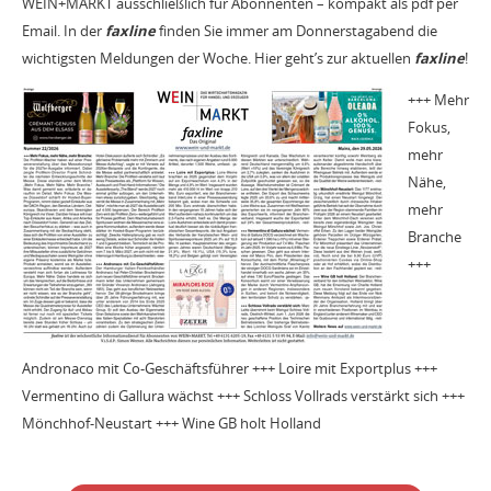
WEIN+MARKT ausschließlich für Abonnenten – kompakt als pdf per
Email. In der
faxline
finden Sie immer am Donnerstagabend die
wichtigsten Meldungen der Woche. Hier geht’s zur aktuellen
faxline
!
+++ Mehr
Fokus,
mehr
Nähe,
mehr
Branche
+++
Andronaco mit Co-Geschäftsführer +++ Loire mit Exportplus +++
Vermentino di Gallura wächst +++ Schloss Vollrads verstärkt sich +++
Mönchhof-Neustart +++ Wine GB holt Holland