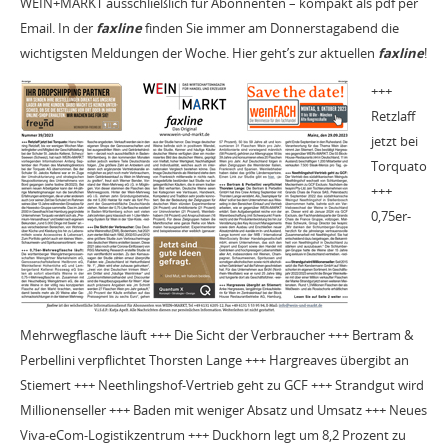
WEIN+MARKT ausschließlich für Abonnenten – kompakt als pdf per
Email. In der
faxline
finden Sie immer am Donnerstagabend die
wichtigsten Meldungen der Woche. Hier geht’s zur aktuellen
faxline
!
+++
Retzlaff
jetzt bei
Torquato
+++
0,75er-
Mehrwegflasche läuft +++ Die Sicht der Verbraucher +++ Bertram &
Perbellini verpflichtet Thorsten Lange +++ Hargreaves übergibt an
Stiemert +++ Neethlingshof-Vertrieb geht zu GCF +++ Strandgut wird
Millionenseller +++ Baden mit weniger Absatz und Umsatz +++ Neues
Viva-eCom-Logistikzentrum +++ Duckhorn legt um 8,2 Prozent zu