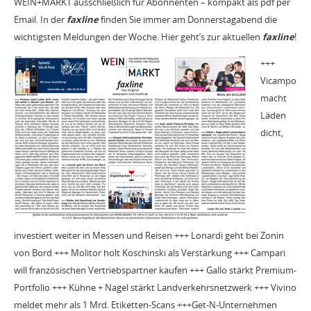
WEIN+MARKT ausschließlich für Abonnenten – kompakt als pdf per
Email. In der
faxline
finden Sie immer am Donnerstagabend die
wichtigsten Meldungen der Woche. Hier geht’s zur aktuellen
faxline
!
+++
Vicampo
macht
Läden
dicht,
investiert weiter in Messen und Reisen +++ Lonardi geht bei Zonin
von Bord +++ Molitor holt Koschinski als Verstärkung +++ Campari
will französischen Vertriebspartner kaufen +++ Gallo stärkt Premium-
Portfolio +++ Kühne + Nagel stärkt Landverkehrsnetzwerk +++ Vivino
meldet mehr als 1 Mrd. Etiketten-Scans +++Get-N-Unternehmen