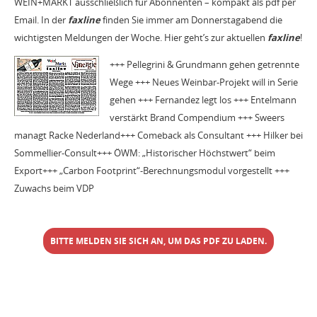
WEIN+MARKT ausschließlich für Abonnenten – kompakt als pdf per
Email. In der
faxline
finden Sie immer am Donnerstagabend die
wichtigsten Meldungen der Woche. Hier geht’s zur aktuellen
faxline
!
+++ Pellegrini & Grundmann gehen getrennte
Wege +++ Neues Weinbar-Projekt will in Serie
gehen +++ Fernandez legt los +++ Entelmann
verstärkt Brand Compendium +++ Sweers
managt Racke Nederland+++ Comeback als Consultant +++ Hilker bei
Sommellier-Consult+++ ÖWM: „Historischer Höchstwert“ beim
Export+++ „Carbon Footprint“-Berechnungsmodul vorgestellt +++
Zuwachs beim VDP
BITTE MELDEN SIE SICH AN, UM DAS PDF ZU LADEN.