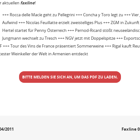
r aktuellen
faxline
!
+++ Rocca delle Macíe geht zu Pellegrini +++ Concha y Toro legt zu +++ Vier
Aufwind +++ Nicolas Feuillatte erzielt zweistelliges Plus +++ ZGM in Zukun
Hertel startet für Penny Österreich +++ Pernod-Ricard stößt neuseeländis
Jungmann wechselt zu Tresch +++ NGV jetzt mit Doppelspitze +++ Exports
+++ Tour des Vins de France präsentiert Sommerweine +++ Rigal kauft Re
tester Weinkeller der Welt in Armenien entdeckt
BITTE MELDEN SIE SICH AN, UM DAS PDF ZU LADEN.
04/2011
Faxline 