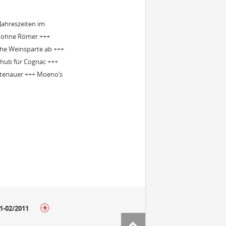
 Jahreszeiten im
ft ohne Römer +++
che Weinsparte ab +++
chub für Cognac +++
utenauer +++ Moeno’s
01-02/2011