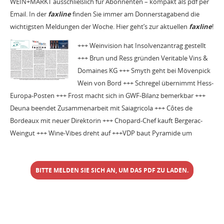
WEIN+MARKT ausschließlich für Abonnenten – kompakt als pdf per
Email. In der
faxline
finden Sie immer am Donnerstagabend die
wichtigsten Meldungen der Woche. Hier geht’s zur aktuellen
faxline
!
+++ Weinvision hat Insolvenzantrag gestellt
+++ Brun und Ress gründen Veritable Vins &
Domaines KG +++ Smyth geht bei Mövenpick
Wein von Bord +++ Schregel übernimmt Hess-
Europa-Posten +++ Frost macht sich in GWF-Bilanz bemerkbar +++
Deuna beendet Zusammenarbeit mit Saiagricola +++ Côtes de
Bordeaux mit neuer Direktorin +++ Chopard-Chef kauft Bergerac-
Weingut +++ Wine-Vibes dreht auf +++VDP baut Pyramide um
BITTE MELDEN SIE SICH AN, UM DAS PDF ZU LADEN.