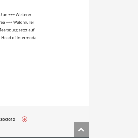
U an +++ Weiterer
orea +++ Waldmüller
eersburg setzt auf
st Head of Intermodal
 30/2012