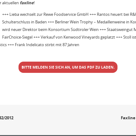
r aktuellen
faxline
!
+++ Lieba wechselt zur Rewe Foodservice GmbH +++ Rantos heuert bei R&
Schulterschluss in Baden +++ Berliner Wein Trophy – Medaillenweine in K
wird neuer Direktor beim Konsortium Südtiroler Wein +++ Staatsweingut M
FairChoice-Siegel +++ Verkauf von Kenwood Vineyards geplatzt +++ Stoll i
ics +++ Frank Indelicato stirbt mit 87 Jahren
BITTE MELDEN SIE SICH AN, UM DAS PDF ZU LADEN.
32/2012
Faxline