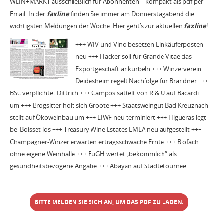
WEIN+MARKT ausschließlich für Abonnenten – kompakt als pdf per
Email. In der
faxline
finden Sie immer am Donnerstagabend die
wichtigsten Meldungen der Woche. Hier geht’s zur aktuellen
faxline
!
+++ WIV und Vino besetzen Einkäuferposten
neu +++ Hacker soll für Grande Vitae das
Exportgeschäft ankurbeln +++ Winzerverein
Deidesheim regelt Nachfolge für Brandner +++
BSC verpflichtet Dittrich +++ Campos sattelt von R & U auf Bacardi
um +++ Brogsitter holt sich Groote +++ Staatsweingut Bad Kreuznach
stellt auf Ökoweinbau um +++ LIWF neu terminiert +++ Higueras legt
bei Boisset los +++ Treasury Wine Estates EMEA neu aufgestellt +++
Champagner-Winzer erwarten ertragsschwache Ernte +++ Biofach
ohne eigene Weinhalle +++ EuGH wertet „bekömmlich“ als
gesundheitsbezogene Angabe +++ Abayan auf Städtetournee
BITTE MELDEN SIE SICH AN, UM DAS PDF ZU LADEN.