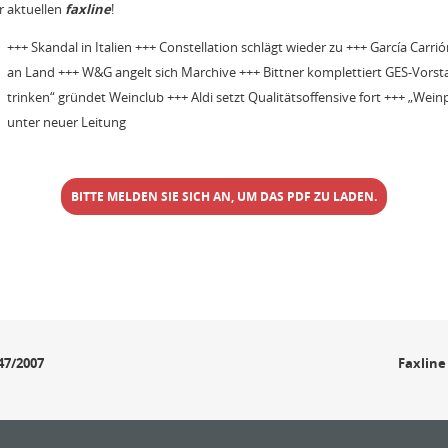
r aktuellen
faxline
!
+++ Skandal in Italien +++ Constellation schlägt wieder zu +++ García Carrió
an Land +++ W&G angelt sich Marchive +++ Bittner komplettiert GES-Vorst
trinken“ gründet Weinclub +++ Aldi setzt Qualitätsoffensive fort +++ „Wei
unter neuer Leitung
BITTE MELDEN SIE SICH AN, UM DAS PDF ZU LADEN.
47/2007
Faxline