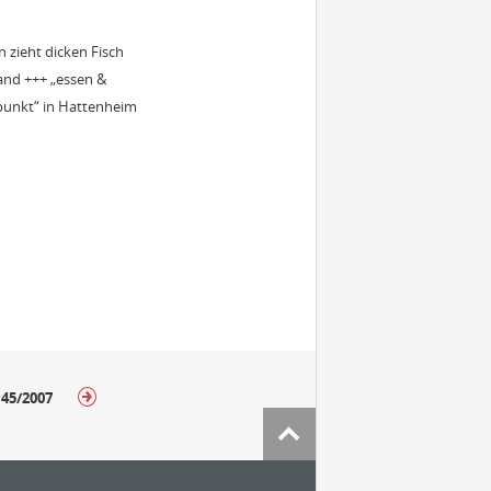
n zieht dicken Fisch
and +++ „essen &
npunkt“ in Hattenheim
 45/2007