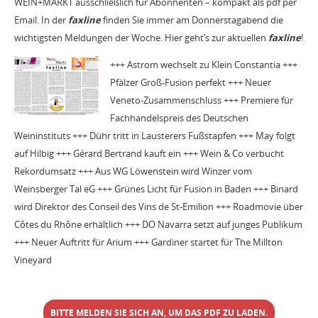
WEIN+MARKT ausschließlich für Abonnenten – kompakt als pdf per
Email. In der
faxline
finden Sie immer am Donnerstagabend die
wichtigsten Meldungen der Woche. Hier geht’s zur aktuellen
faxline
!
+++ Astrom wechselt zu Klein Constantia +++
Pfälzer Groß-Fusion perfekt +++ Neuer
Veneto-Zusammenschluss +++ Premiere für
Fachhandelspreis des Deutschen
Weininstituts +++ Dühr tritt in Lausterers Fußstapfen +++ May folgt
auf Hilbig +++ Gérard Bertrand kauft ein +++ Wein & Co verbucht
Rekordumsatz +++ Aus WG Löwenstein wird Winzer vom
Weinsberger Tal eG +++ Grünes Licht für Fusion in Baden +++ Binard
wird Direktor des Conseil des Vins de St-Emilion +++ Roadmovie über
Côtes du Rhône erhältlich +++ DO Navarra setzt auf junges Publikum
+++ Neuer Auftritt für Arium +++ Gardiner startet für The Millton
Vineyard
BITTE MELDEN SIE SICH AN, UM DAS PDF ZU LADEN.