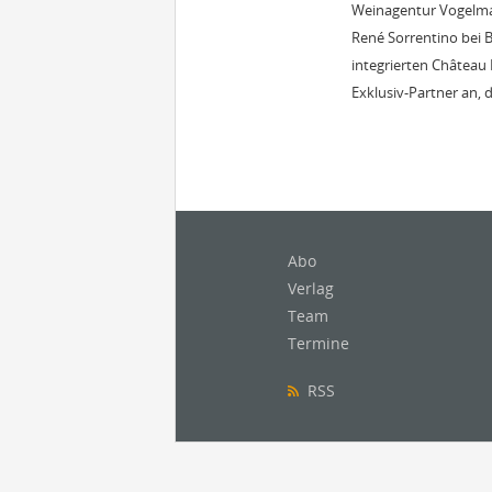
Weinagentur Vogelman
René Sorrentino bei 
integrierten Château
Exklusiv-Partner an, 
Abo
Verlag
Team
Termine
RSS