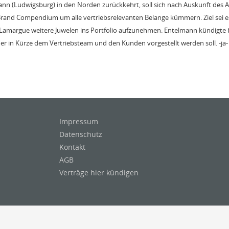
n (Ludwigsburg) in den Norden zurückkehrt, soll sich nach Auskunft des 
Brand Compendium um alle vertriebsrelevanten Belange kümmern. Ziel sei 
 Lamargue weitere Juwelen ins Portfolio aufzunehmen. Entelmann kündigte 
der in Kürze dem Vertriebsteam und den Kunden vorgestellt werden soll. -ja-
Impressum
Datenschutz
Kontakt
AGB
Verträge hier kündigen