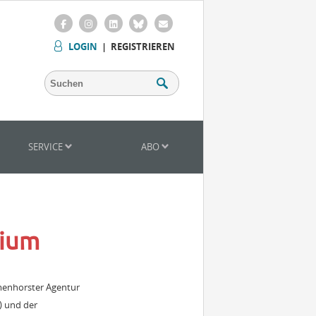
LOGIN
|
REGISTRIEREN
SERVICE
ABO
dium
lmenhorster Agentur
) und der