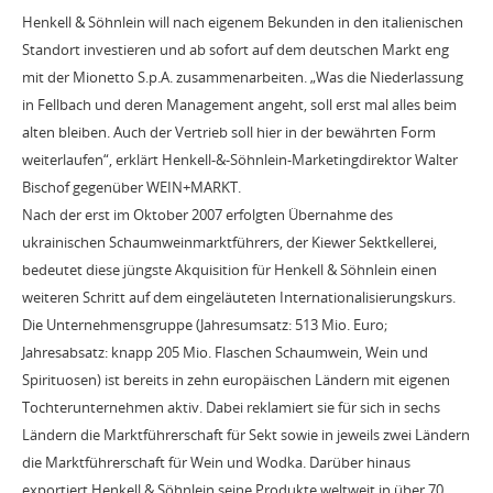
Henkell & Söhnlein will nach eigenem Bekunden in den italienischen
Standort investieren und ab sofort auf dem deutschen Markt eng
mit der Mionetto S.p.A. zusammenarbeiten. „Was die Niederlassung
in Fellbach und deren Management angeht, soll erst mal alles beim
alten bleiben. Auch der Vertrieb soll hier in der bewährten Form
weiterlaufen“, erklärt Henkell-&-Söhnlein-Marketingdirektor Walter
Bischof gegenüber WEIN+MARKT.
Nach der erst im Oktober 2007 erfolgten Übernahme des
ukrainischen Schaumweinmarktführers, der Kiewer Sektkellerei,
bedeutet diese jüngste Akquisition für Henkell & Söhnlein einen
weiteren Schritt auf dem eingeläuteten Internationalisierungskurs.
Die Unternehmensgruppe (Jahresumsatz: 513 Mio. Euro;
Jahresabsatz: knapp 205 Mio. Flaschen Schaumwein, Wein und
Spirituosen) ist bereits in zehn europäischen Ländern mit eigenen
Tochterunternehmen aktiv. Dabei reklamiert sie für sich in sechs
Ländern die Marktführerschaft für Sekt sowie in jeweils zwei Ländern
die Marktführerschaft für Wein und Wodka. Darüber hinaus
exportiert Henkell & Söhnlein seine Produkte weltweit in über 70