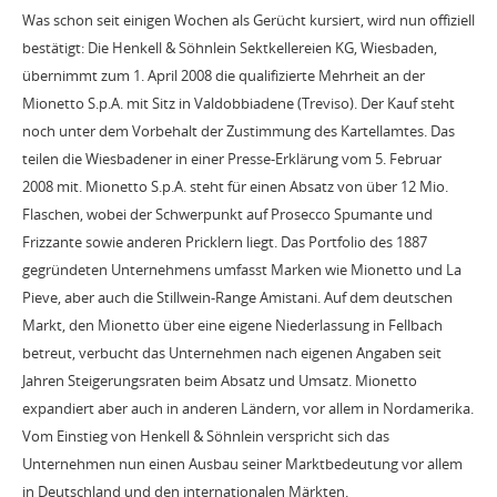
Was schon seit einigen Wochen als Gerücht kursiert, wird nun offiziell
bestätigt: Die Henkell & Söhnlein Sektkellereien KG, Wiesbaden,
übernimmt zum 1. April 2008 die qualifizierte Mehrheit an der
Mionetto S.p.A. mit Sitz in Valdobbiadene (Treviso). Der Kauf steht
noch unter dem Vorbehalt der Zustimmung des Kartellamtes. Das
teilen die Wiesbadener in einer Presse-Erklärung vom 5. Februar
2008 mit. Mionetto S.p.A. steht für einen Absatz von über 12 Mio.
Flaschen, wobei der Schwerpunkt auf Prosecco Spumante und
Frizzante sowie anderen Pricklern liegt. Das Portfolio des 1887
gegründeten Unternehmens umfasst Marken wie Mionetto und La
Pieve, aber auch die Stillwein-Range Amistani. Auf dem deutschen
Markt, den Mionetto über eine eigene Niederlassung in Fellbach
betreut, verbucht das Unternehmen nach eigenen Angaben seit
Jahren Steigerungsraten beim Absatz und Umsatz. Mionetto
expandiert aber auch in anderen Ländern, vor allem in Nordamerika.
Vom Einstieg von Henkell & Söhnlein verspricht sich das
Unternehmen nun einen Ausbau seiner Marktbedeutung vor allem
in Deutschland und den internationalen Märkten.