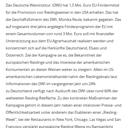
Das Deutsche Weininstitut (DWI) hat 1,5 Mio. Euro EU-Fördermittel
für die Promotion von Rieslingweinen in den USA erhalten. Das hat
die Geschäftsführerin des DWI, Monika Reule, bekannt gegeben. Das
auf insgesamt drei Jahre angelegte Förderprogramm der EU mit
einem Gesamtvolumen von rund 3 Mio. Euro soll mit finanzieller
Unterstützung aus dem EU-Agrarhaushalt realisiert werden und
konzentriert sich auf die Herkünfte Deutschland, Elsass und
Österreich. Ziel der Kampagne sei es, die Bekanntheit der
europäischen Rieslinge und das Interesse der amerikanischen
Konsumenten an diesen Weinen weiter zu steigern. Allein im US-
amerikanischen Lebensmittelhandel nahm der Rieslingabsatz laut
Informationen des DWI im vergangenen Jahr um 24%
zu.Deutschland verfügt nach Auskunft des DWI über rund 60% der
weltweiten Riesling-Rebfläche. Zu den konkreten Maßnahmen der
Kampagne gehört in diesem Jahr neben einer intensiven Presse- und
Öffentlichkeitsarbeit unter anderem das Etablieren einer „Riesling-
Week“, bei der Restaurants in New York, Chicago, Las Vegas und San
Francisco verstärkt europäische Riesling-Weine ins Rampenlicht