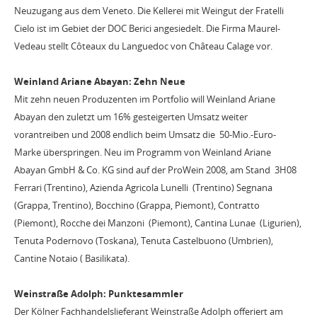
Neuzugang aus dem Veneto. Die Kellerei mit Weingut der Fratelli
Cielo ist im Gebiet der DOC Berici angesiedelt. Die Firma Maurel-
Vedeau stellt Côteaux du Languedoc von Château Calage vor.
Weinland Ariane Abayan: Zehn Neue
Mit zehn neuen Produzenten im Portfolio will Weinland Ariane
Abayan den zuletzt um 16% gesteigerten Umsatz weiter
vorantreiben und 2008 endlich beim Umsatz die 50-Mio.-Euro-
Marke überspringen. Neu im Programm von Weinland Ariane
Abayan GmbH & Co. KG sind auf der ProWein 2008, am Stand 3H08
Ferrari (Trentino), Azienda Agricola Lunelli (Trentino) Segnana
(Grappa, Trentino), Bocchino (Grappa, Piemont), Contratto
(Piemont), Rocche dei Manzoni (Piemont), Cantina Lunae (Ligurien),
Tenuta Podernovo (Toskana), Tenuta Castelbuono (Umbrien),
Cantine Notaio ( Basilikata).
Weinstraße Adolph: Punktesammler
Der Kölner Fachhandelslieferant Weinstraße Adolph offeriert am