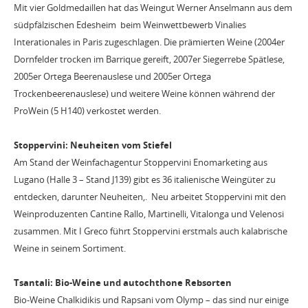
Mit vier Goldmedaillen hat das Weingut Werner Anselmann aus dem
südpfälzischen Edesheim beim Weinwettbewerb Vinalies
Interationales in Paris zugeschlagen. Die prämierten Weine (2004er
Dornfelder trocken im Barrique gereift, 2007er Siegerrebe Spätlese,
2005er Ortega Beerenauslese und 2005er Ortega
Trockenbeerenauslese) und weitere Weine können während der
ProWein (5 H140) verkostet werden.
Stoppervini: Neuheiten vom Stiefel
Am Stand der Weinfachagentur Stoppervini Enomarketing aus
Lugano (Halle 3 – Stand J139) gibt es 36 italienische Weingüter zu
entdecken, darunter Neuheiten,. Neu arbeitet Stoppervini mit den
Weinproduzenten Cantine Rallo, Martinelli, Vitalonga und Velenosi
zusammen. Mit I Greco führt Stoppervini erstmals auch kalabrische
Weine in seinem Sortiment.
Tsantali: Bio-Weine und autochthone Rebsorten
Bio-Weine Chalkidikis und Rapsani vom Olymp – das sind nur einige