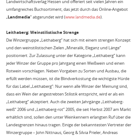
Landwirtschaftsverlag Hessen und offeriert seit vielen Jahren ein
umfangreiches Buchsortiment, das jetzt durch das Online-Angebot
„
Landmedia
“ abgerundet wird (
www.landmedia.de
).
Leithaberg: Weinstilistische Strenge
Die Winzergruppe „Leithaberg“ hat sich mit einem strengen Konzept
und den weinstilistischen Zielen „Mineralik, Eleganz und Länge“
positioniert. Zur Zulassung unter der Kategorie „Leithaberg“ kann
jeder Winzer der Gruppe pro Jahrgang einen Weißwein und einen
Rotwein vorschlagen. Neben Vorgaben zu Sorten und Ausbau, die
erfüllt werden müssen, ist die Blindverkostung die wichtigste Hürde
für das Label „Leithaberg“: Nur wenn alle Winzer der Meinung sind,
dass ein Wein der angestrebten Stilistik entspricht, wird er als ein
„Leithaberg“ akzeptiert. Auch die zweiten Jahrgänge „Leithaberg-
weiß“ 2006 und „Leithaberg-rot“ 2005, die seit Herbst 2007 am Markt
erhältlich sind, sollen den unter Weinkennern erlangten Ruf über die
Landesgrenzen hinaus tragen. Einige der bekanntesten Vertreter der
Winzergruppe – John Nittnaus, Georg & Silvia Prieler, Andreas