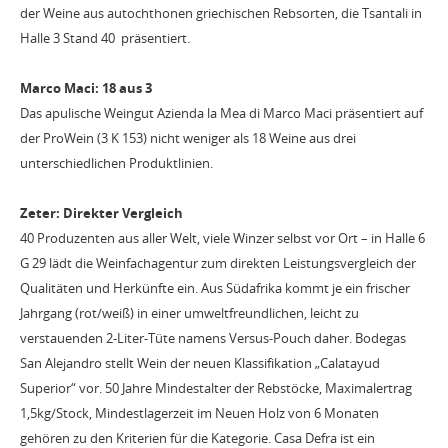
der Weine aus autochthonen griechischen Rebsorten, die Tsantali in
Halle 3 Stand 40 präsentiert.
Marco Maci: 18 aus 3
Das apulische Weingut Azienda la Mea di Marco Maci präsentiert auf
der ProWein (3 K 153) nicht weniger als 18 Weine aus drei
unterschiedlichen Produktlinien.
Zeter: Direkter Vergleich
40 Produzenten aus aller Welt, viele Winzer selbst vor Ort – in Halle 6
G 29 lädt die Weinfachagentur zum direkten Leistungsvergleich der
Qualitäten und Herkünfte ein. Aus Südafrika kommt je ein frischer
Jahrgang (rot/weiß) in einer umweltfreundlichen, leicht zu
verstauenden 2-Liter-Tüte namens Versus-Pouch daher. Bodegas
San Alejandro stellt Wein der neuen Klassifikation „Calatayud
Superior“ vor. 50 Jahre Mindestalter der Rebstöcke, Maximalertrag
1,5kg/Stock, Mindestlagerzeit im Neuen Holz von 6 Monaten
gehören zu den Kriterien für die Kategorie. Casa Defra ist ein