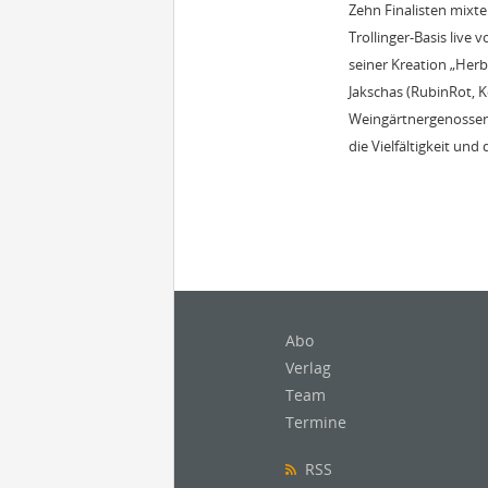
Zehn Finalisten mixt
Trollinger-Basis live
seiner Kreation „Her
Jakschas (RubinRot, 
Weingärtnergenossens
die Vielfältigkeit un
Abo
Verlag
Team
Termine
RSS