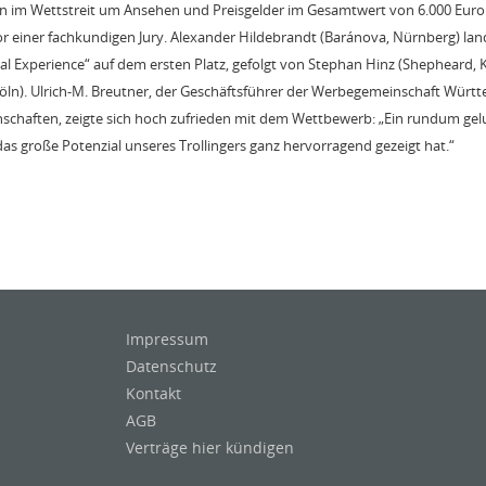
en im Wettstreit um Ansehen und Preisgelder im Gesamtwert von 6.000 Euro i
 vor einer fachkundigen Jury. Alexander Hildebrandt (Baránova, Nürnberg) land
bal Experience“ auf dem ersten Platz, gefolgt von Stephan Hinz (Shepheard,
Köln). Ulrich-M. Breutner, der Geschäftsführer der Werbegemeinschaft Würt
chaften, zeigte sich hoch zufrieden mit dem Wettbewerb: „Ein rundum gel
d das große Potenzial unseres Trollingers ganz hervorragend gezeigt hat.“
Impressum
Datenschutz
Kontakt
AGB
Verträge hier kündigen