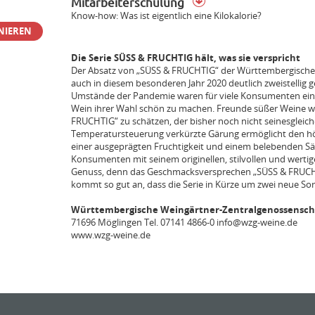
Mitarbeiterschulung
Know-how: Was ist eigentlich eine Kilokalorie?
NIEREN
Die Serie SÜSS & FRUCHTIG hält, was sie verspricht
Der Absatz von „SÜSS & FRUCHTIG“ der Württembergischen
auch in diesem besonderen Jahr 2020 deutlich zweistellig
Umstände der Pandemie waren für viele Konsumenten ein 
Wein ihrer Wahl schön zu machen. Freunde süßer Weine w
FRUCHTIG“ zu schätzen, der bisher noch nicht seinesgleich
Temperatursteuerung verkürzte Gärung ermöglicht den h
einer ausgeprägten Fruchtigkeit und einem belebenden Sä
Konsumenten mit seinem originellen, stilvollen und wertig
Genuss, denn das Geschmacksversprechen „SÜSS & FRUCHT
kommt so gut an, dass die Serie in Kürze um zwei neue Sor
Württembergische Weingärtner-Zentralgenossensch
71696 Möglingen Tel. 07141 4866-0 info@wzg-weine.de
www.wzg-weine.de