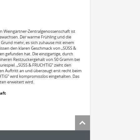
 Weingärtner-Zentralgenossenschaft ist
 gewachsen. Der warme Frühling und die
Grund mehr, es sich zuhause mit einem
issen den klaren Geschmack von „SÜSS &
en gefunden hat. Die einzigartige, durch
öheren Restzuckergehalt von 50 Gramm bei
urespiel. „SÜSS & FRUCHTIG“ zieht den
en Auftritt an und überzeugt erst recht beim
IG“ wird kompromisslos eingehalten. Das
ten erweitert wird.
aft