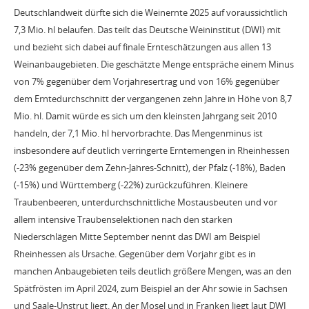
Deutschlandweit dürfte sich die Weinernte 2025 auf voraussichtlich
7,3 Mio. hl belaufen. Das teilt das Deutsche Weininstitut (DWI) mit
und bezieht sich dabei auf finale Ernteschätzungen aus allen 13
Weinanbaugebieten. Die geschätzte Menge entspräche einem Minus
von 7% gegenüber dem Vorjahresertrag und von 16% gegenüber
dem Erntedurchschnitt der vergangenen zehn Jahre in Höhe von 8,7
Mio. hl. Damit würde es sich um den kleinsten Jahrgang seit 2010
handeln, der 7,1 Mio. hl hervorbrachte. Das Mengenminus ist
insbesondere auf deutlich verringerte Erntemengen in Rheinhessen
(-23% gegenüber dem Zehn-Jahres-Schnitt), der Pfalz (-18%), Baden
(-15%) und Württemberg (-22%) zurückzuführen. Kleinere
Traubenbeeren, unterdurchschnittliche Mostausbeuten und vor
allem intensive Traubenselektionen nach den starken
Niederschlägen Mitte September nennt das DWI am Beispiel
Rheinhessen als Ursache. Gegenüber dem Vorjahr gibt es in
manchen Anbaugebieten teils deutlich größere Mengen, was an den
Spätfrösten im April 2024, zum Beispiel an der Ahr sowie in Sachsen
und Saale-Unstrut liegt. An der Mosel und in Franken liegt laut DWI