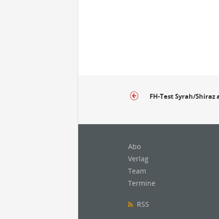
FH-Test Syrah/Shiraz 
Abo
Verlag
Team
Termine
RSS