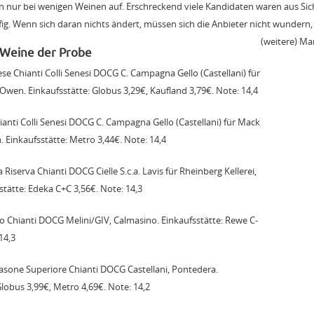
 nur bei wenigen Weinen auf. Erschreckend viele Kandidaten waren aus Sicht
g. Wenn sich daran nichts ändert, müssen sich die Anbieter nicht wundern,
(weitere) Mar
 Weine der Probe
se Chianti Colli Senesi DOCG C. Campagna Gello (Castellani) für
wen. Einkaufsstätte: Globus 3,29€, Kaufland 3,79€. Note: 14,4
ianti Colli Senesi DOCG C. Campagna Gello (Castellani) für Mack
 Einkaufsstätte: Metro 3,44€. Note: 14,4
Riserva Chianti DOCG Cielle S.c.a. Lavis für Rheinberg Kellerei,
stätte: Edeka C+C 3,56€. Note: 14,3
o Chianti DOCG Melini/GIV, Calmasino. Einkaufsstätte: Rewe C-
14,3
asone Superiore Chianti DOCG Castellani, Pontedera.
Globus 3,99€, Metro 4,69€. Note: 14,2