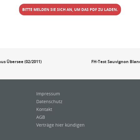
BITTE MELDEN SIE SICH AN, UM DAS PDF ZU LADEN.
aus Übersee (02/2011)
FH-Test Sauvignon Blanc
Impressum
Datenschutz
Kontakt
AGB
Verträge hier kündigen