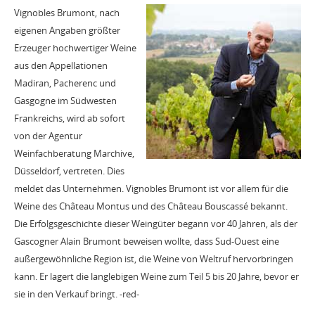
Vignobles Brumont, nach
eigenen Angaben größter
Erzeuger hochwertiger Weine
aus den Appellationen
Madiran, Pacherenc und
Gasgogne im Südwesten
Frankreichs, wird ab sofort
von der Agentur
Weinfachberatung Marchive,
Düsseldorf, vertreten. Dies
meldet das Unternehmen. Vignobles Brumont ist vor allem für die
Weine des Château Montus und des Château Bouscassé bekannt.
Die Erfolgsgeschichte dieser Weingüter begann vor 40 Jahren, als der
Gascogner Alain Brumont beweisen wollte, dass Sud-Ouest eine
außergewöhnliche Region ist, die Weine von Weltruf hervorbringen
kann. Er lagert die langlebigen Weine zum Teil 5 bis 20 Jahre, bevor er
sie in den Verkauf bringt. -red-