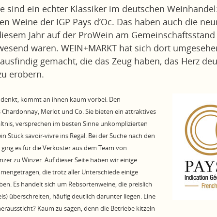
e sind ein echter Klassiker im deutschen Weinhandel
en Weine der IGP Pays d’Oc. Das haben auch die neu
n diesem Jahr auf der ProWein am Gemeinschaftsstand
nwesend waren. WEIN+MARKT hat sich dort umgesehen
usfindig gemacht, die das Zeug haben, das Herz deu
u erobern.
 denkt, kommt an ihnen kaum vorbei: Den
Chardonnay, Merlot und Co. Sie bieten ein attraktives
ältnis, versprechen im besten Sinne unkomplizierten
n Stück savoir-vivre ins Regal. Bei der Suche nach den
ing es für die Verkoster aus dem Team von
r zu Winzer. Auf dieser Seite haben wir einige
ngetragen, die trotz aller Unterschiede einige
n. Es handelt sich um Rebsortenweine, die preislich
is) überschreiten, häufig deutlich darunter liegen. Eine
eraussticht? Kaum zu sagen, denn die Betriebe kitzeln