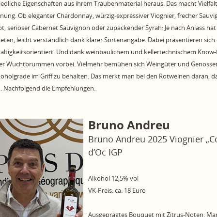
iedliche Eigenschaften aus ihrem Traubenmaterial heraus. Das macht Vielfal
nung. Ob eleganter Chardonnay, würzig-expressiver Viognier, frecher Sauvi
t, seriöser Cabernet Sauvignon oder zupackender Syrah: Je nach Anlass hat
ten, leicht verständlich dank klarer Sortenangabe. Dabei präsentieren sich 
ltigkeitsorientiert. Und dank weinbaulichem und kellertechnischem Know-
rer Wuchtbrummen vorbei. Vielmehr bemühen sich Weingüter und Genossen
koholgrade im Griff zu behalten. Das merkt man bei den Rotweinen daran, da
. Nachfolgend die Empfehlungen.
Bruno Andreu
Bruno Andreu 2025 Viognier „Co
d’Oc IGP
Alkohol 12,5% vol
VK-Preis: ca. 18 Euro
Ausgeprägtes Bouquet mit Zitrus-Noten, Man