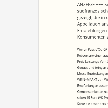
ANZEIGE +++ Si
südfranzösisch
gezeigt, die i
Appellation a
Empfehlungen a
Konsumenten z
Wer an Pays d’Oc IGP
Rebsortenweinen aus 
Preis-Leistungs-Verh
Genuss und bringen ei
Messe-Entdeckungen g
WEIN+MARKT von Winze
Empfehlungen zusamme
Gemeinsamkeiten habe
selten 15 Euro (VK-Pre
Sorte die besonders h