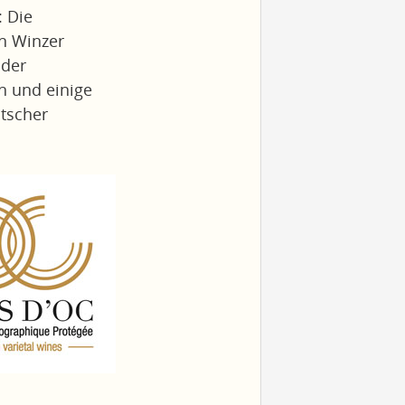
: Die
n Winzer
 der
 und einige
tscher