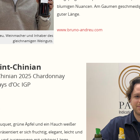
blumigen Nuancen. Am Gaumen geschmeidig 
guter Länge.
www.bruno-andreu.com
eu, Wein­macher und Inhaber des
gleichnamigen Weinguts.
int-Chinian
Chinian 2025 Chardonnay
ays d’Oc IGP
o
Bouquet, grüne Äpfel und ein Hauch weißer
sentiert er sich fruchtig, elegant, leicht und
g und ausgewogen mit schöner Länge.