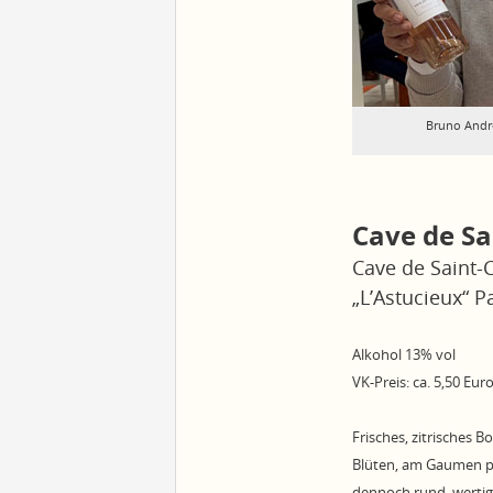
Bruno Andr
Cave de Sa
Cave de Saint-
„L’Astucieux“ P
Alkohol 13% vol
VK-Preis: ca. 5,50 Eur
Frisches, zitrisches 
Blüten, am Gaumen prä
dennoch rund, werti