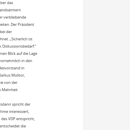
über das
tandsämtern
er verbleibende
eiten. Der Präsident
bei der
et. „Sicherlich ist
k Diskussionsbedarf.“
en Blick auf die Lage
vornehmlich in den
desvorstand in
arkus Molitor,
ie von der
n Mehrheit
e
sdann spricht der
ahme interessiert,
 des VDP entspricht,
entscheidet die