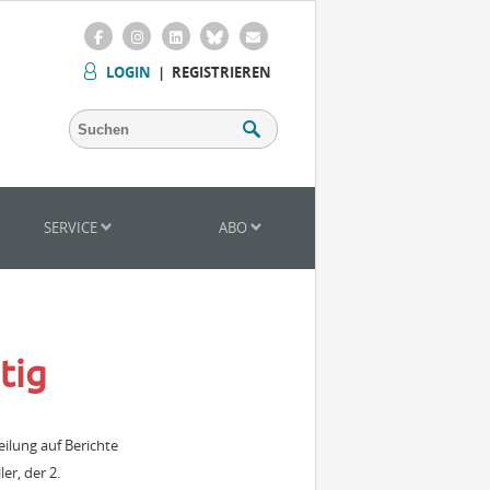
LOGIN
|
REGISTRIEREN
SERVICE
ABO
tig
ilung auf Berichte
er, der 2.