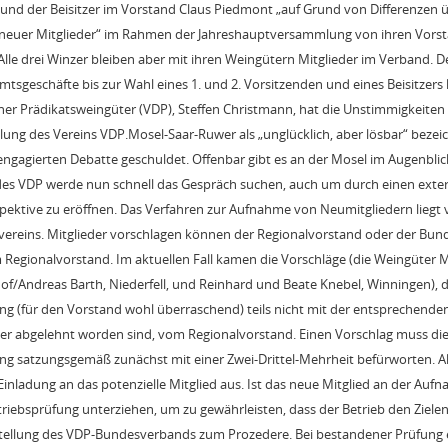
 und der Beisitzer im Vorstand Claus Piedmont „auf Grund von Differenzen 
euer Mitglieder“ im Rahmen der Jahreshauptversammlung von ihren Vors
Alle drei Winzer bleiben aber mit ihren Weingütern Mitglieder im Verband. D
tsgeschäfte bis zur Wahl eines 1. und 2. Vorsitzenden und eines Beisitzers l
er Prädikatsweingüter (VDP), Steffen Christmann, hat die Unstimmigkeiten 
g des Vereins VDP.Mosel-Saar-Ruwer als „unglücklich, aber lösbar“ bezeichn
 engagierten Debatte geschuldet. Offenbar gibt es an der Mosel im Augenblic
s VDP werde nun schnell das Gespräch suchen, auch um durch einen extern
pektive zu eröffnen. Das Verfahren zur Aufnahme von Neumitgliedern liegt 
ereins. Mitglieder vorschlagen können der Regionalvorstand oder der Bun
egionalvorstand. Im aktuellen Fall kamen die Vorschläge (die Weingüter M
of/Andreas Barth, Niederfell, und Reinhard und Beate Knebel, Winningen), d
g (für den Vorstand wohl überraschend) teils nicht mit der entsprechende
er abgelehnt worden sind, vom Regionalvorstand. Einen Vorschlag muss di
g satzungsgemäß zunächst mit einer Zwei-Drittel-Mehrheit befürworten. Al
inladung an das potenzielle Mitglied aus. Ist das neue Mitglied an der Aufn
triebsprüfung unterziehen, um zu gewährleisten, dass der Betrieb den Zielen
arstellung des VDP-Bundesverbands zum Prozedere. Bei bestandener Prüfung 