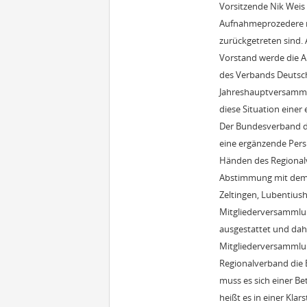
Vorsitzende Nik Weis
Aufnahmeprozedere n
zurückgetreten sind. 
Vorstand werde die Am
des Verbands Deutsch
Jahreshauptversammlun
diese Situation einer
Der Bundesverband de
eine ergänzende Pers
Händen des Regionalv
Abstimmung mit dem R
Zeltingen, Lubentiush
Mitgliederversammlun
ausgestattet und dah
Mitgliederversammlun
Regionalverband die E
muss es sich einer Be
heißt es in einer Kl