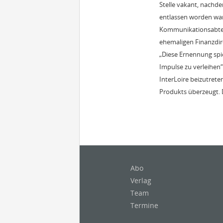
Stelle vakant, nachd
entlassen worden war 
Kommunikationsabteil
ehemaligen Finanzdir
„Diese Ernennung spi
Impulse zu verleihen“
InterLoire beizutrete
Produkts überzeugt. D
Abo
Verlag
Team
Termine