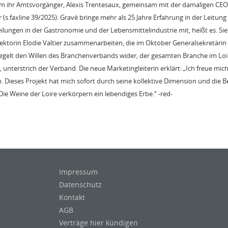
em ihr Amtsvorgänger, Alexis Trentesaux, gemeinsam mit der damaligen CEO,
(s.faxline 39/2025). Gravé bringe mehr als 25 Jahre Erfahrung in der Leitun
ungen in der Gastronomie und der Lebensmittelindustrie mit, heißt es. Sie
ektorin Elodie Valtier zusammenarbeiten, die im Oktober Generalsekretärin
egelt den Willen des Branchenverbands wider, der gesamten Branche im Loi
, unterstrich der Verband. Die neue Marketingleiterin erklärt: „Ich freue m
n. Dieses Projekt hat mich sofort durch seine kollektive Dimension und die
ie Weine der Loire verkörpern ein lebendiges Erbe.“ -red-
Impressum
Datenschutz
Kontakt
AGB
Verträge hier kündigen