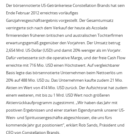
Der börsennotierte US-Getränkeriese Constellation Brands hat sein
Ende Februar 2012 erreichtes vorläufiges
Ganzjahresgeschäftsergebnis vorgestellt. Der Gesamtumsatz
verringerte sich nach dem Verkauf der heute als Accolade
firmierenden früheren britischen und australischen Tochterfirmen
erwartungsgemäß gegenüber den Vorjahren. Der Umsatz betrug
2,654 Mrd. US-Dollar (USD) und damit 20% weniger als im Vorjahr.
Dafür verbesserte sich die operative Marge, und der freie Cash Flow
erreichte mit 716 Mio. USD einen Höchstwert. Auf vergleichbarer
Basis legte das börsennotierte Unternehmen beim Nettoerlös um
20% auf 488 Mio. USD zu. Das Unternehmen kaufte zudem 21 Mio.
Aktien im Wert von 414 Mio. USD zurück. Der Aufsichtsrat hat zudem
einem weiteren, mit bis zu 1 Mrd. USD Wert noch größeren
Aktienrückkaufprogramm zugestimmt. „Wir haben das Jahr mit
positiven Ergebnissen und einer starken Eigendynamik unserer US-
Wein- und Spirituosengeschäfte abgeschlossen, die uns fürs
kommende Jahr gut positioniert“, erklärt Rob Sands, Präsident und
CEO von Constellation Brands.