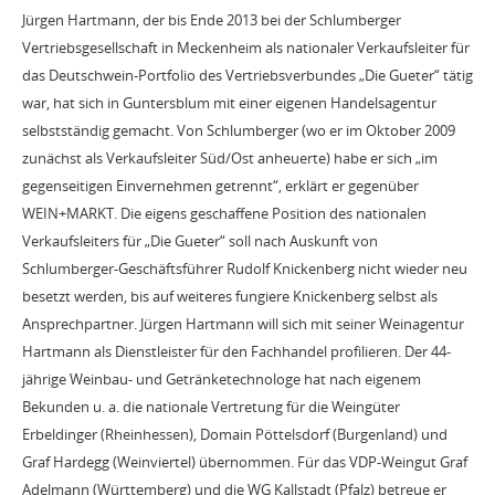
Jürgen Hartmann, der bis Ende 2013 bei der Schlumberger
Vertriebsgesellschaft in Meckenheim als nationaler Verkaufsleiter für
das Deutschwein-Portfolio des Vertriebsverbundes „Die Gueter“ tätig
war, hat sich in Guntersblum mit einer eigenen Handelsagentur
selbstständig gemacht. Von Schlumberger (wo er im Oktober 2009
zunächst als Verkaufsleiter Süd/Ost anheuerte) habe er sich „im
gegenseitigen Einvernehmen getrennt“, erklärt er gegenüber
WEIN+MARKT. Die eigens geschaffene Position des nationalen
Verkaufsleiters für „Die Gueter“ soll nach Auskunft von
Schlumberger-Geschäftsführer Rudolf Knickenberg nicht wieder neu
besetzt werden, bis auf weiteres fungiere Knickenberg selbst als
Ansprechpartner. Jürgen Hartmann will sich mit seiner Weinagentur
Hartmann als Dienstleister für den Fachhandel profilieren. Der 44-
jährige Weinbau- und Getränketechnologe hat nach eigenem
Bekunden u. a. die nationale Vertretung für die Weingüter
Erbeldinger (Rheinhessen), Domain Pöttelsdorf (Burgenland) und
Graf Hardegg (Weinviertel) übernommen. Für das VDP-Weingut Graf
Adelmann (Württemberg) und die WG Kallstadt (Pfalz) betreue er