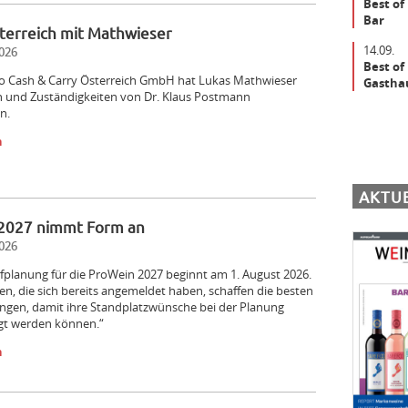
Best of
Bar
terreich mit Mathwieser
14.09.
026
Best of
ro Cash & Carry Österreich GmbH hat Lukas Mathwieser
Gastha
n und Zuständigkeiten von Dr. Klaus Postmann
n.
n
AKTU
2027 nimmt Form an
026
fplanung für die ProWein 2027 beginnt am 1. August 2026.
, die sich bereits angemeldet haben, schaffen die besten
ngen, damit ihre Standplatzwünsche bei der Planung
igt werden können.“
n