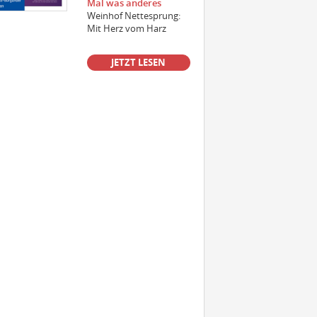
Mal was anderes
Weinhof Nettesprung:
Mit Herz vom Harz
Einkäufer/Einkäuferin Wein (m/w/d)
für den operativen Einkauf
JETZT LESEN