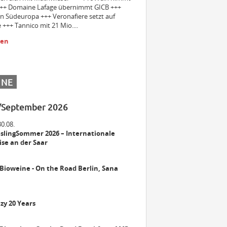
++ Domaine Lafage übernimmt GICB +++
in Südeuropa +++ Veronafiere setzt auf
 +++ Tannico mit 21 Mio....
Einkäuferin/Einkäufer Wein (m/w/d)
sen
für den operativen Einkauf
Bezirksleiter / Handelsagentur
INE
(m/w/d) Gebiet Württemberg
/September 2026
Winzer m/w/d
30.08.
slingSommer 2026 – Internationale
se an der Saar
Mitarbeiter (m/w/d) Vinothek
 Bioweine - On the Road Berlin, Sana
zy 20 Years
Senior Brand Builder (m/w/d)