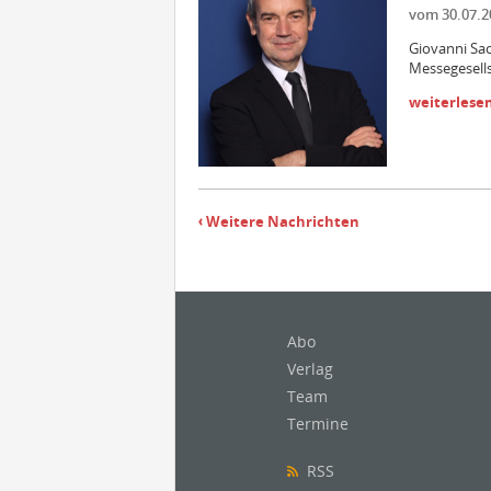
vom 30.07.2
Giovanni Sac
Messegesells
weiterlese
Weitere Nachrichten
Abo
Verlag
Team
Termine
RSS