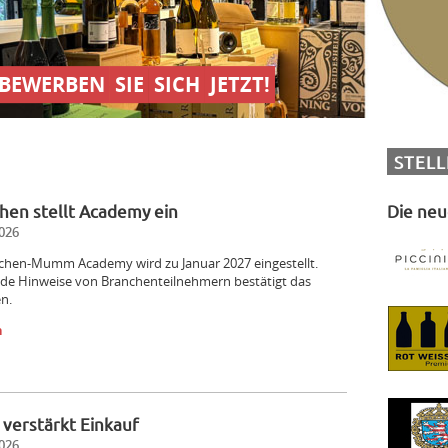
BEWERBEN
SIE
SICH
JETZT!
STEL
hen stellt Academy ein
Die neu
026
chen-Mumm Academy wird zu Januar 2027 eingestellt.
de Hinweise von Branchenteilnehmern bestätigt das
n.
n
i verstärkt Einkauf
026