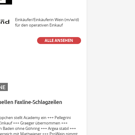
Einkäufer/Einkäuferin Wein (m/w/d)
für den operativen Einkauf
ALLE ANSEHEN
Senior Manager MarCom (Press &
PR) (m/w/d)
Sales Manager & Brand Ambassador
Premium Spirits (m/w/d)
NE
uellen Faxline-Schlagzeilen
Außendienstmitarbeiter Bayern
(m/w/d)
pchen stellt Academy ein +++ Pellegrini
 Einkauf +++ Graeger übernommen +++
n Baden ohne Göhring +++ Argea stabil +++
Volontär (m/w/d)
erreich mit Mathwieser +++ ProWein nimmt