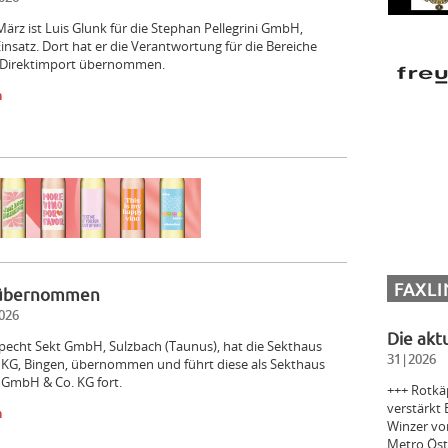
März ist Luis Glunk für die Stephan Pellegrini GmbH,
insatz. Dort hat er die Verantwortung für die Bereiche
 Direktimport übernommen.
n
FAXLI
 übernommen
026
Die akt
pecht Sekt GmbH, Sulzbach (Taunus), hat die Sekthaus
31|2026
 KG, Bingen, übernommen und führt diese als Sekthaus
 GmbH & Co. KG fort.
+++ Rotkäp
verstärkt
n
Winzer vo
Metro Öst