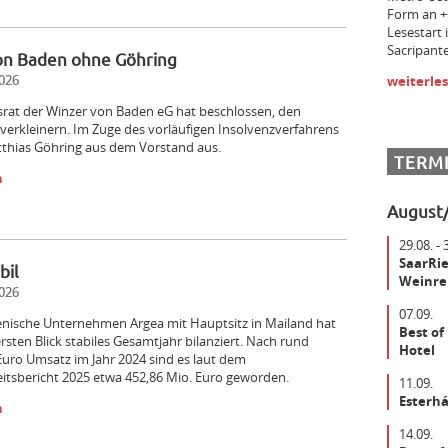
Form an +
Lesestart 
Sacripante
on Baden ohne Göhring
026
weiterle
srat der Winzer von Baden eG hat beschlossen, den
verkleinern. Im Zuge des vorläufigen Insolvenzverfahrens
tthias Göhring aus dem Vorstand aus.
TERM
n
August
29.08. - 
SaarRie
bil
Weinrei
026
07.09.
ienische Unternehmen Argea mit Hauptsitz in Mailand hat
Best of
ersten Blick stabiles Gesamtjahr bilanziert. Nach rund
Hotel
Euro Umsatz im Jahr 2024 sind es laut dem
itsbericht 2025 etwa 452,86 Mio. Euro geworden.
11.09.
Esterhá
n
14.09.