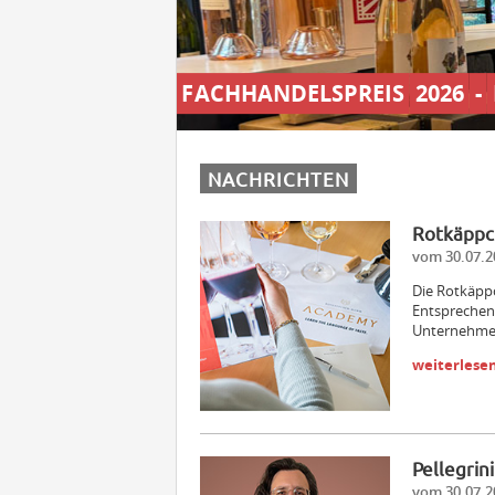
FACHHANDELSPREIS
2026
-
NACHRICHTEN
Rotkäppc
vom 30.07.2
Die Rotkäpp
Entsprechen
Unternehme
weiterlese
Pellegrin
vom 30.07.2