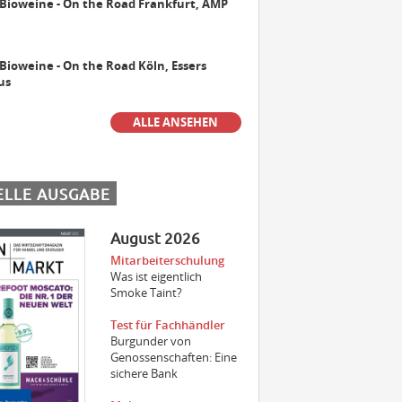
 Bioweine - On the Road Frankfurt, AMP
Maschinist Weinbau/Landwirt
(m/w/d)
 Bioweine - On the Road Köln, Essers
us
ALLE ANSEHEN
Landmaschinenmechatroniker
Weinbau (m/w/d)
ELLE AUSGABE
Gebietsverkaufsleiter WEST (m/w/d)
August 2026
Mitarbeiterschulung
Was ist eigentlich
Der beste Weinfachhandel 2024
Smoke Taint?
sucht Verstärkung
Test für Fachhändler
Burgunder von
Genossenschaften: Eine
sichere Bank
Aushilfe Vinothek