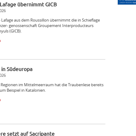
Lafage übernimmt GICB
026
Lafage aus dem Roussillon übernimmt die in Schieflage
nzer- genossenschaft Groupement Interproducteurs
nyuls (GICB).
n
 in Südeuropa
026
 Regionen im Mittelmeerraum hat die Traubenlese bereits
m Beispiel in Katalonien.
n
re setzt auf Sacripante