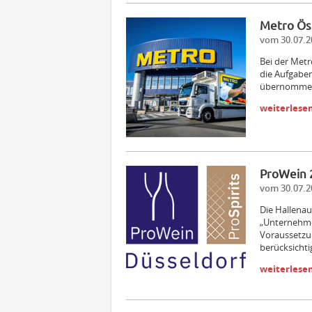
Metro Ös
vom 30.07.2
Bei der Met
die Aufgabe
übernomme
weiterlese
ProWein 
vom 30.07.2
Die Hallenau
„Unternehmen
Voraussetzu
berücksicht
weiterlese