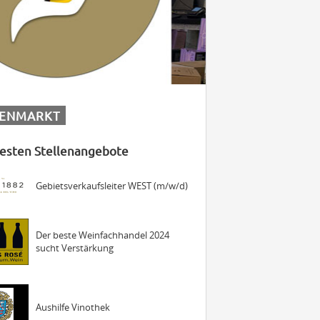
Maschinist Weinbau/Landwirt
JUNGE
PFALZ
(m/w/d)
Landmaschinenmechatroniker
LENMARKT
Weinbau (m/w/d)
esten Stellenangebote
Gebietsverkaufsleiter WEST (m/w/d)
Der beste Weinfachhandel 2024
sucht Verstärkung
Aushilfe Vinothek