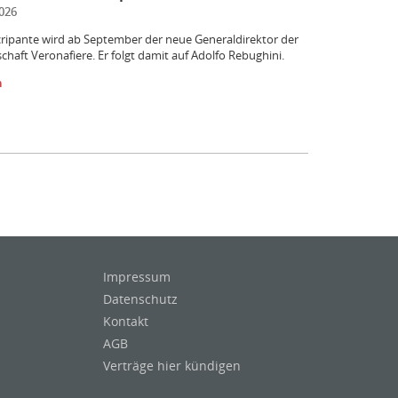
026
ripante wird ab September der neue Generaldirektor der
chaft Veronafiere. Er folgt damit auf Adolfo Rebughini.
n
Impressum
Datenschutz
Kontakt
AGB
Verträge hier kündigen