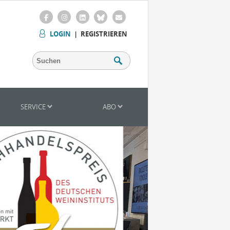
LOGIN
|
REGISTRIEREN
SERVICE
ABO
Mitarbeiter (m/w/d) Vinothek
Senior Brand Builder (m/w/d)