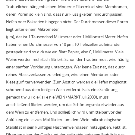
Trubteilchen hängenbleiben. Moderne Filtermittel sind Membranen,
deren Poren so klein sind, dass nur Flüssigkeiten hindurchpassen,
Hefen oder Bakterien hingegen nicht. Der Durchmesser dieser Poren
liegt unter einem Mikrometer
(μm), das ist 1 Tausendstel Millimeter oder 1 Millionstel Meter. Hefen
haben einen Durchmesser von 10 μm, 10 Hefezellen aufeinander
gestapelt sind so dick wie ein Blatt Papier, also 0,1 Millimeter. Viele
Weine werden mehrfach filtriert. Schon der Traubenmost wird häufig
einer sanften Vorklärung unterzogen. Wer keine Zeit hat, das durch
reines Absetzenlassen zu erledigen, wird einen Membran- oder
Kieselgurfilter verwenden. Zum Abstich werden die Hefen möglichst
schonend aus dem fertigen Wein entfernt. Falls eine Schönung
gemach t w u r d e ( s i e h e WEIN+MARKT Juli 2009), muss
anschließend filtriert werden, um das Schönungsmittel wieder aus
dem Wein zu entfernen. Und schließlich wird unmittelbar vor der
Abfüllung ein letztes Mal filtriert, um dem Wein mikrobiologische
Stabilität in sein künftiges Flaschenweindasein mitzugeben. Fakt ist:
Filtration dient der Optik und der mikrobiologischen Stabilität des