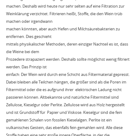
machen. Deshalb wird heute nur sehr selten auf eine Filtration zur
Weinklärung verzichtet. Filtrieren heißt, Stoffe, die den Wein trüb
machen oder irgendwann
machen könnten, aber auch Hefen und Milchsäurebakterien zu
entfernen. Dies geschieht
mittels physikalischer Methoden, deren einziger Nachteil es ist, dass
die Weine bei dem
Prozedere strapaziert werden. Deshalb sollte möglichst wenig filtriert
werden. Das Prinzip ist
einfach: Der Wein wird durch eine Schicht aus Filtermaterial gepresst.
Dabei bleiben alle Teilchen hängen, die größer sind als die Poren im
Filtermittel oder die es aufgrund ihrer elektrischen Ladung nicht
passieren können. Altbekannte und natürliche Filtermittel sind
Zellulose, Kieselgur oder Perlite. Zellulose wird aus Holz hergestellt
und ist Grundstoff für Papier und Viskose. Kieselgur sind die fein
gemahlenen Schalen von fossilen Kieselalgen. Perlite ist ein
vulkanisches Gestein, das ebenfalls fein gemahlen wird. Alle diese
Stoffe haben eine sehr große innere Oberfläche, in der die