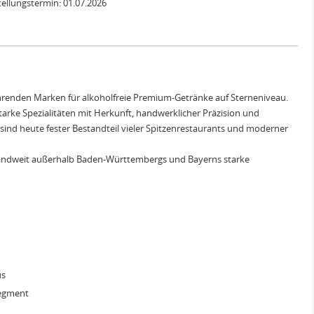
tellungstermin: 01.07.2026
ührenden Marken für alkoholfreie Premium-Getränke auf Sterneniveau.
starke Spezialitäten mit Herkunft, handwerklicher Präzision und
ind heute fester Bestandteil vieler Spitzenrestaurants und moderner
landweit außerhalb Baden-Württembergs und Bayerns starke
us
segment