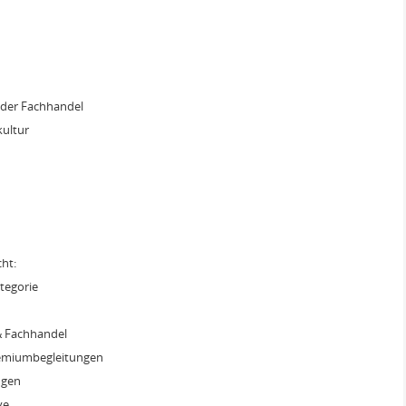
oder Fachhandel
kultur
u
ht:
tegorie
& Fachhandel
remiumbegleitungen
ngen
ve