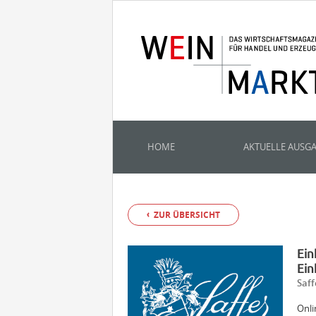
HOME
AKTUELLE AUSG
ZUR ÜBERSICHT
Ein
Ein
Saf
Onli