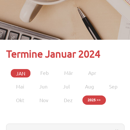
Termine Januar 2024
Feb
Mär
Apr
JAN
Mai
Jun
Jul
Aug
Sep
Okt
Nov
Dez
2025 >>