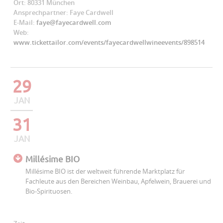
Ort: 80331 München
Ansprechpartner: Faye Cardwell
E-Mail:
faye@fayecardwell.com
Web:
www.tickettailor.com/events/fayecardwellwineevents/898514
29
JAN
31
JAN
Millésime BIO
Millésime BIO ist der weltweit führende Marktplatz für
Fachleute aus den Bereichen Weinbau, Apfelwein, Brauerei und
Bio-Spirituosen.