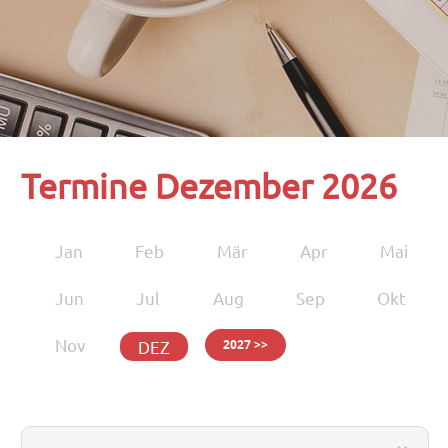
Termine Dezember 2026
Jan
Feb
Mär
Apr
Mai
Jun
Jul
Aug
Sep
Okt
Nov
DEZ
2027 >>