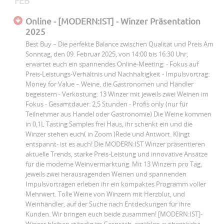
FEB
Online - [MODERN:IST] - Winzer Präsentation
2025
Best Buy – Die perfekte Balance zwischen Qualität und Preis Am
Sonntag, den 09. Februar 2025, von 14:00 bis 16:30 Uhr,
erwartet euch ein spannendes Online-Meeting: - Fokus auf
Preis-Leistungs-Verhältnis und Nachhaltigkeit - Impulsvortrag:
Money for Value – Weine, die Gastronomen und Händler
begeistern - Verkostung: 13 Winzer mit jeweils zwei Weinen im
Fokus - Gesamtdauer: 2,5 Stunden - Profis only (nur für
Teilnehmer aus Handel oder Gastronomie) Die Weine kommen
in 0,1L Tasting Samples frei Haus, ihr schenkt ein und die
Winzer stehen euch( in Zoom )Rede und Antwort. Klingt
entspannt- ist es auch! Die MODERN:IST Winzer präsentieren
aktuelle Trends, starke Preis-Leistung und innovative Ansätze
für die moderne Weinvermarktung. Mit 13 Winzern pro Tag,
jeweils zwei herausragenden Weinen und spannenden
Impulsvorträgen erleben ihr ein kompaktes Programm voller
Mehrwert. Tolle Weine von Winzern mit Herzblut, und
Weinhändler, auf der Suche nach Entdeckungen für ihre
Kunden. Wir bringen euch beide zusammen! [MODERN:IST]-