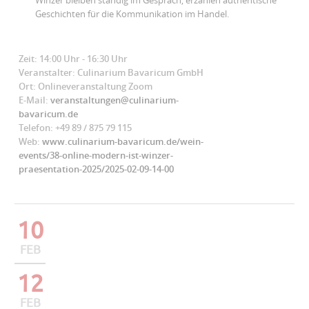
Winzer bleiben ständig im Gespräch, erzählen authentische
Geschichten für die Kommunikation im Handel.
Zeit: 14:00 Uhr - 16:30 Uhr
Veranstalter: Culinarium Bavaricum GmbH
Ort: Onlineveranstaltung Zoom
E-Mail:
veranstaltungen@culinarium-
bavaricum.de
Telefon: +49 89 / 875 79 115
Web:
www.culinarium-bavaricum.de/wein-
events/38-online-modern-ist-winzer-
praesentation-2025/2025-02-09-14-00
10
FEB
12
FEB