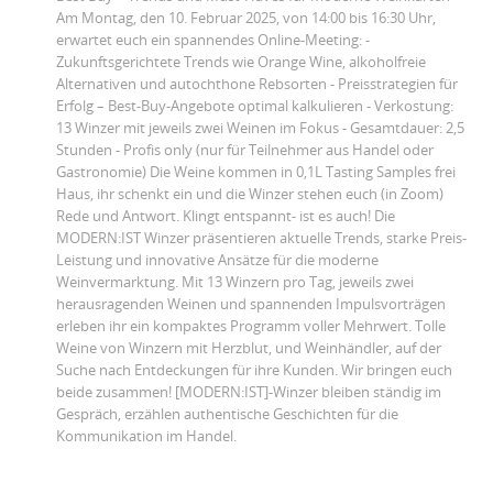
Am Montag, den 10. Februar 2025, von 14:00 bis 16:30 Uhr,
erwartet euch ein spannendes Online-Meeting: -
Zukunftsgerichtete Trends wie Orange Wine, alkoholfreie
Alternativen und autochthone Rebsorten - Preisstrategien für
Erfolg – Best-Buy-Angebote optimal kalkulieren - Verkostung:
13 Winzer mit jeweils zwei Weinen im Fokus - Gesamtdauer: 2,5
Stunden - Profis only (nur für Teilnehmer aus Handel oder
Gastronomie) Die Weine kommen in 0,1L Tasting Samples frei
Haus, ihr schenkt ein und die Winzer stehen euch (in Zoom)
Rede und Antwort. Klingt entspannt- ist es auch! Die
MODERN:IST Winzer präsentieren aktuelle Trends, starke Preis-
Leistung und innovative Ansätze für die moderne
Weinvermarktung. Mit 13 Winzern pro Tag, jeweils zwei
herausragenden Weinen und spannenden Impulsvorträgen
erleben ihr ein kompaktes Programm voller Mehrwert. Tolle
Weine von Winzern mit Herzblut, und Weinhändler, auf der
Suche nach Entdeckungen für ihre Kunden. Wir bringen euch
beide zusammen! [MODERN:IST]-Winzer bleiben ständig im
Gespräch, erzählen authentische Geschichten für die
Kommunikation im Handel.