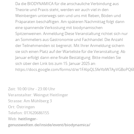
Da die BIODYNAMICA für die anschauliche Verbindung aus
Theorie und Praxis steht, werden wir auch viel in den
Weinbergen unterwegs sein und uns mit Reben, Böden und
Präparaten beschäftigen. Am späteren Nachmittag folgt dann
eine spannende Verkostung mit biodynamischen
Spitzenweinen. Anmeldung Diese Veranstaltung richtet sich nur
an Sommeliers aus Gastronomie und Fachhandel. Die Anzahl
der Teilnehmenden ist begrenzt. Mit Ihrer Anmeldung sichern
sie sich einen Platz auf der Warteliste für die Veranstaltung. Ab
Januar erfolgt dann eine finale Bestätigung. Bitte melden Sie
sich über den Link bis zum 15. Januar 2025 an:
https://docs.google.com/forms/d/e/1FAIpQLSfeYblW7AyVGBo
Zeit: 10:00 Uhr - 23:00 Uhr
Veranstalter: Weingut Heitlinger
Strasse: Am Mühlberg 3
Ort: Östringen
Telefon: 017620686155
Web:
heitlinger-
genusswelten.de/inside/event/biodynamica/