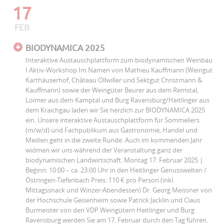
17
FEB
BIODYNAMICA 2025
Interaktive Austauschplattform zum biodynamischen Weinbau
I Aktiv-Workshop Im Namen von Mathieu Kauffmann (Weingut
Karthäuserhof, Château Ollwiller und Sektgut Christmann &
Kauffmann) sowie der Weingüter Beurer aus dem Remstal,
Loimer aus dem Kamptal und Burg Ravensburg/Heitlinger aus
dem Kraichgau laden wir Sie herzlich zur BIODYNAMICA 2025
ein. Unsere interaktive Austauschplattform für Sommeliers
(m/w/d) und Fachpublikum aus Gastronomie, Handel und
Medien geht in die zweite Runde. Auch im kommenden Jahr
widmen wir uns während der Veranstaltung ganz der
biodynamischen Landwirtschaft. Montag 17. Februar 2025 |
Beginn: 10:00 – ca. 23:00 Uhr in den Heitlinger Genusswelten /
Östringen-Tiefenbach Preis: 110 € pro Person (inkl.
Mittagssnack und Winzer-Abendessen) Dr. Georg Meissner von
der Hochschule Geisenheim sowie Patrick Jacklin und Claus
Burmeister von den VDP.Weingütern Heitlinger und Burg
Ravensburg werden Sie am 17. Februar durch den Tag führen.