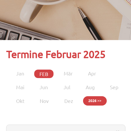
Termine Februar 2025
Jan
Mär
Apr
FEB
Mai
Jun
Jul
Aug
Sep
Okt
Nov
Dez
2026 >>