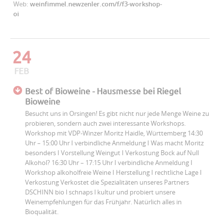
Web:
weinfimmel.newzenler.com/f/f3-workshop-
oi
24
FEB
Best of Bioweine - Hausmesse bei Riegel
Bioweine
Besucht uns in Orsingen! Es gibt nicht nur jede Menge Weine zu
probieren, sondern auch zwei interessante Workshops.
Workshop mit VDP-Winzer Moritz Haidle, Württemberg 14:30
Uhr – 15:00 Uhr I verbindliche Anmeldung I Was macht Moritz
besonders I Vorstellung Weingut I Verkostung Bock auf Null
Alkohol? 16:30 Uhr – 17:15 Uhr I verbindliche Anmeldung I
Workshop alkoholfreie Weine I Herstellung I rechtliche Lage I
Verkostung Verkostet die Spezialitäten unseres Partners
DSCHINN bio l schnaps l kultur und probiert unsere
Weinempfehlungen für das Frühjahr. Natürlich alles in
Bioqualität.