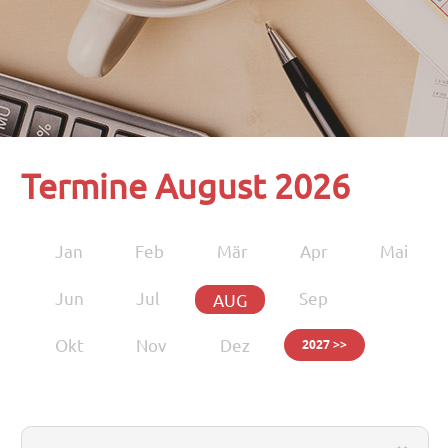
Termine August 2026
Jan
Feb
Mär
Apr
Mai
Jun
Jul
Sep
AUG
Okt
Nov
Dez
2027 >>