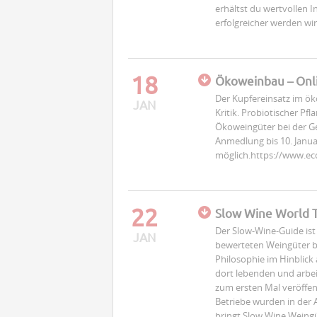
erhältst du wertvollen 
erfolgreicher werden wir
18
Ökoweinbau – Onl
Der Kupfereinsatz im ö
JAN
Kritik. Probiotischer P
Ökoweingüter bei der G
Anmedlung bis 10. Janua
möglich.https://www.eco
22
Slow Wine World 
Der Slow-Wine-Guide ist 
JAN
bewerteten Weingüter be
Philosophie im Hinblick
dort lebenden und arbe
zum ersten Mal veröffen
Betriebe wurden in der
bringt Slow Wine Weing