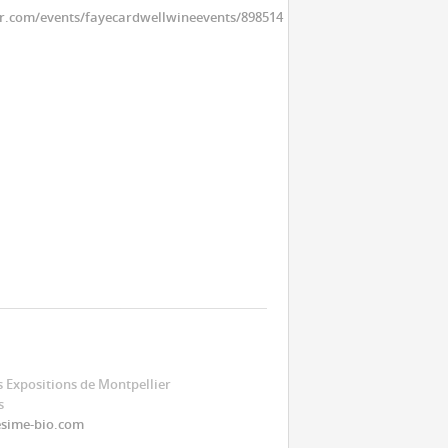
r.com/events/fayecardwellwineevents/898514
s Expositions de Montpellier
s
sime-bio.com