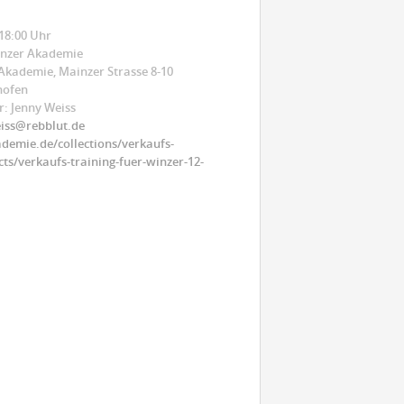
 18:00 Uhr
inzer Akademie
 Akademie, Mainzer Strasse 8-10
hofen
: Jenny Weiss
iss@rebblut.de
demie.de/collections/verkaufs-
ts/verkaufs-training-fuer-winzer-12-