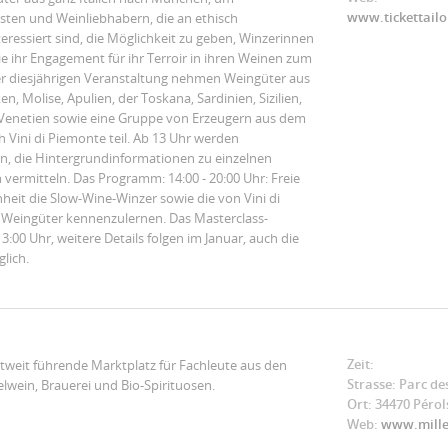
www.tickettailo
isten und Weinliebhabern, die an ethisch
eressiert sind, die Möglichkeit zu geben, Winzerinnen
ie ihr Engagement für ihr Terroir in ihren Weinen zum
er diesjährigen Veranstaltung nehmen Weingüter aus
, Molise, Apulien, der Toskana, Sardinien, Sizilien,
 Venetien sowie eine Gruppe von Erzeugern aus dem
Vini di Piemonte teil. Ab 13 Uhr werden
en, die Hintergrundinformationen zu einzelnen
vermitteln. Das Programm: 14:00 - 20:00 Uhr: Freie
eit die Slow-Wine-Winzer sowie die von Vini di
 Weingüter kennenzulernen. Das Masterclass-
00 Uhr, weitere Details folgen im Januar, auch die
lich.
Zeit:
ltweit führende Marktplatz für Fachleute aus den
Strasse: Parc de
lwein, Brauerei und Bio-Spirituosen.
Ort: 34470 Pérol
Web:
www.mille