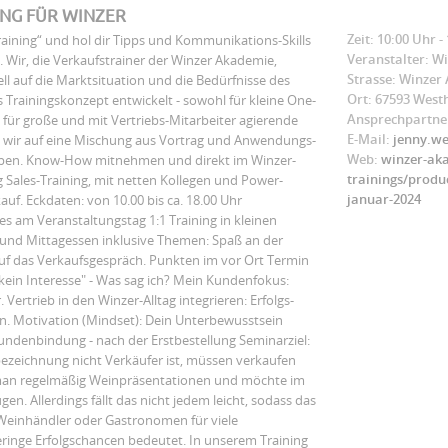
ING FÜR WINZER
Zeit: 10:00 Uhr -
ining“ und hol dir Tipps und Kommunikations-Skills
Veranstalter: W
. Wir, die Verkaufstrainer der Winzer Akademie,
Strasse: Winzer
ll auf die Marktsituation und die Bedürfnisse des
Ort: 67593 West
 Trainingskonzept entwickelt - sowohl für kleine One-
Ansprechpartner
für große und mit Vertriebs-Mitarbeiter agierende
E-Mail:
jenny.we
n wir auf eine Mischung aus Vortrag und Anwendungs-
Web:
winzer-aka
uppen. Know-How mitnehmen und direkt im Winzer-
trainings/produc
g Sales-Training, mit netten Kollegen und Power-
januar-2024
uf. Eckdaten: von 10.00 bis ca. 18.00 Uhr
es am Veranstaltungstag 1:1 Training in kleinen
 und Mittagessen inklusive Themen: Spaß an der
uf das Verkaufsgespräch. Punkten im vor Ort Termin
, kein Interesse" - Was sag ich? Mein Kundenfokus:
ertrieb in den Winzer-Alltag integrieren: Erfolgs-
fen. Motivation (Mindset): Dein Unterbewusstsein
undenbindung - nach der Erstbestellung Seminarziel:
ezeichnung nicht Verkäufer ist, müssen verkaufen
t man regelmäßig Weinpräsentationen und möchte im
. Allerdings fällt das nicht jedem leicht, sodass das
Weinhändler oder Gastronomen für viele
inge Erfolgschancen bedeutet. In unserem Training