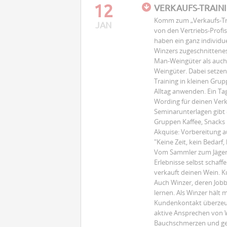
12
VERKAUFS-TRAIN
Komm zum „Verkaufs-Tra
JAN
von den Vertriebs-Profis
haben ein ganz individue
Winzers zugeschnittenes
Man-Weingüter als auch 
Weingüter. Dabei setze
Training in kleinen Gr
Alltag anwenden. Ein Ta
Wording für deinen Verka
Seminarunterlagen gibt 
Gruppen Kaffee, Snacks
Akquise: Vorbereitung a
"Keine Zeit, kein Bedarf
Vom Sammler zum Jäger. V
Erlebnisse selbst schaf
verkauft deinen Wein. K
Auch Winzer, deren Jobb
lernen. Als Winzer häl
Kundenkontakt überzeugen
aktive Ansprechen von 
Bauchschmerzen und ger