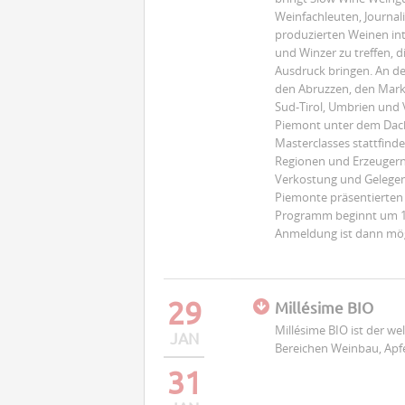
Weinfachleuten, Journal
produzierten Weinen int
und Winzer zu treffen, d
Ausdruck bringen. An d
den Abruzzen, den Marken
Sud-Tirol, Umbrien und
Piemont unter dem Dach 
Masterclasses stattfind
Regionen und Erzeugern 
Verkostung und Gelegenh
Piemonte präsentierten
Programm beginnt um 13:
Anmeldung ist dann mög
29
Millésime BIO
Millésime BIO ist der we
JAN
Bereichen Weinbau, Apfe
31