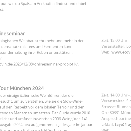
Input, wie du Spaß am Verkaufen findest und dabei
st.
ineseminar
Zeit: 15:00 Uhr -
kologischen Weinbau steht mehr und mehr in der
Veranstalter: Ec
flanzenschutz mit Tees und Fermenten kann
Web:
www.ecovin
esunderhaltung ihrer Reben unterstützen.
r
vin.de/2023/12/08/onlineseminar-probiotik/.
Tour München 2024
Zeit: 14:00 Uhr -
der einzige italienische Weinführer, der die
Veranstalter: S
sucht, um zu verstehen, wie sie die Slow-Wine-
Strasse: Blumen
 auf den Respekt vor dem lokalen Terroir und den
Ort: 80331 Mün
itenden Menschen umsetzen. Der Guide wurde 2010
Ansprechpartner
tlicht und umfasst inzwischen 2006 Weingüter. 141
E-Mail:
faye@fa
 Ausgabe 2024 neu aufgenommen. Jedes Jahr im Januar
Web:
üter aus ganz Italien nach München, um