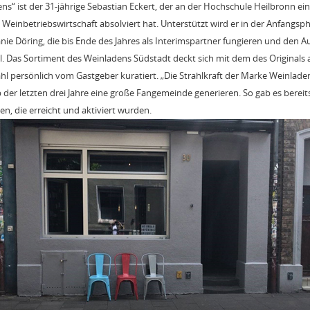
ns“ ist der 31-jährige Sebastian Eckert, der an der Hochschule Heilbronn e
n Weinbetriebswirtschaft absolviert hat. Unterstützt wird er in der Anfangs
anie Döring, die bis Ende des Jahres als Interimspartner fungieren und den 
l. Das Sortiment des Weinladens Südstadt deckt sich mit dem des Originals au
l persönlich vom Gastgeber kuratiert. „Die Strahlkraft der Marke Weinladen S
der letzten drei Jahre eine große Fangemeinde generieren. So gab es bereits
en, die erreicht und aktiviert wurden.