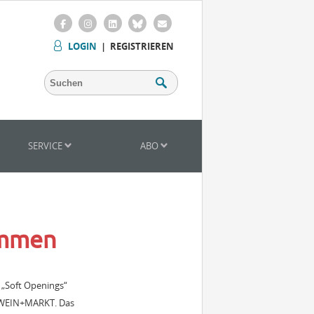
LOGIN
|
REGISTRIEREN
SERVICE
ABO
ommen
 „Soft Openings“
er WEIN+MARKT. Das