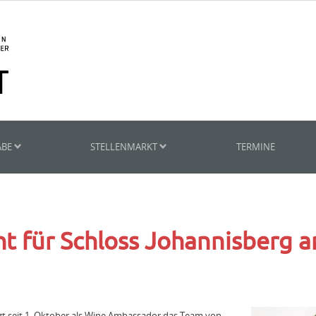
ABE
STELLENMARKT
TERMINE
t für Schloss Johannisberg a
zt seit 1. Oktober als Wine Ambassador das Team von