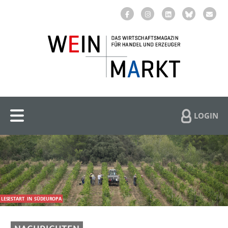
LOGIN
LESESTART
IN
SÜDEUROPA