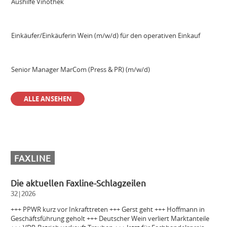
Aushilfe Vinothek
Einkäufer/Einkäuferin Wein (m/w/d) für den operativen Einkauf
Senior Manager MarCom (Press & PR) (m/w/d)
ALLE ANSEHEN
Sales Manager & Brand Ambassador Premium Spirits (m/w/d)
Außendienstmitarbeiter Bayern (m/w/d)
FAXLINE
Volontär (m/w/d)
Die aktuellen Faxline-Schlagzeilen
32|2026
Einkäuferin/Einkäufer Wein (m/w/d) für den operativen Einkauf
+++ PPWR kurz vor Inkrafttreten +++ Gerst geht +++ Hoffmann in
Geschäftsführung geholt +++ Deutscher Wein verliert Marktanteile