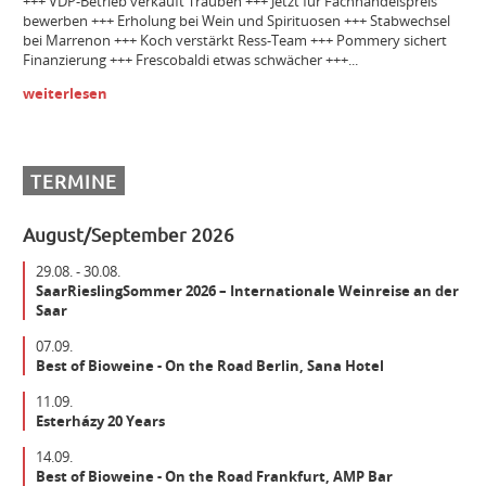
+++ VDP-Betrieb verkauft Trauben +++ Jetzt für Fachhandelspreis
bewerben +++ Erholung bei Wein und Spirituosen +++ Stabwechsel
Bezirksleiter / Handelsagentur (m/w/d) Gebiet Württemberg
bei Marrenon +++ Koch verstärkt Ress-Team +++ Pommery sichert
Finanzierung +++ Frescobaldi etwas schwächer +++...
weiterlesen
Winzer m/w/d
Mitarbeiter (m/w/d) Vinothek
TERMINE
August/September 2026
Senior Brand Builder (m/w/d)
29.08. - 30.08.
SaarRieslingSommer 2026 – Internationale Weinreise an der
Saar
Maschinist Weinbau/Landwirt (m/w/d)
07.09.
Best of Bioweine - On the Road Berlin, Sana Hotel
Landmaschinenmechatroniker Weinbau (m/w/d)
11.09.
Esterházy 20 Years
14.09.
Gebietsverkaufsleiter WEST (m/w/d)
Best of Bioweine - On the Road Frankfurt, AMP Bar