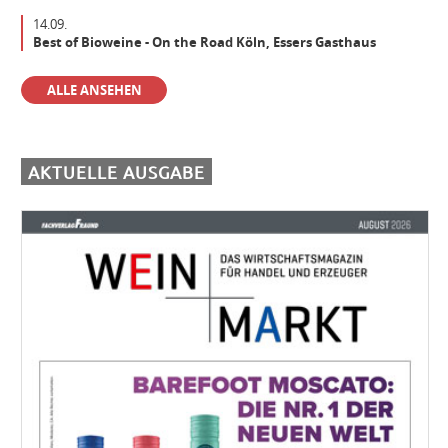
14.09.
Best of Bioweine - On the Road Köln, Essers Gasthaus
Der beste Weinfachhandel 2024 sucht Verstärkung
ALLE ANSEHEN
Aushilfe Vinothek
AKTUELLE AUSGABE
Einkäufer/Einkäuferin Wein (m/w/d) für den operativen Einkauf