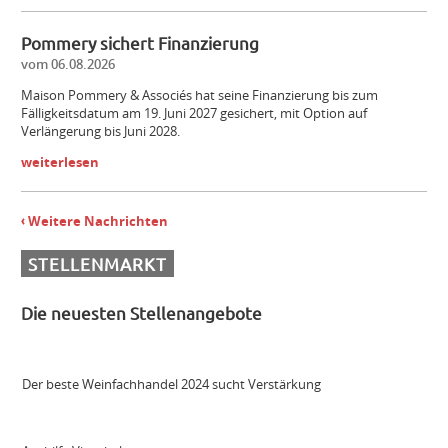
Pommery sichert Finanzierung
Mitarbeiter (m/w/d) Vinothek
vom 06.08.2026
Maison Pommery & Associés hat seine Finanzierung bis zum
Fälligkeitsdatum am 19. Juni 2027 gesichert, mit Option auf
Senior Brand Builder (m/w/d)
Verlängerung bis Juni 2028.
weiterlesen
Maschinist Weinbau/Landwirt (m/w/d)
Weitere Nachrichten
Landmaschinenmechatroniker Weinbau (m/w/d)
STELLENMARKT
Die neuesten Stellenangebote
Gebietsverkaufsleiter WEST (m/w/d)
Der beste Weinfachhandel 2024 sucht Verstärkung