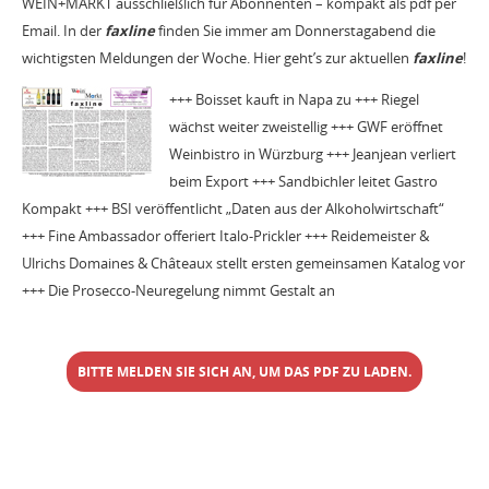
WEIN+MARKT ausschließlich für Abonnenten – kompakt als pdf per
Email. In der
faxline
finden Sie immer am Donnerstagabend die
wichtigsten Meldungen der Woche. Hier geht’s zur aktuellen
faxline
!
+++ Boisset kauft in Napa zu +++ Riegel
wächst weiter zweistellig +++ GWF eröffnet
Weinbistro in Würzburg +++ Jeanjean verliert
beim Export +++ Sandbichler leitet Gastro
Kompakt +++ BSI veröffentlicht „Daten aus der Alkoholwirtschaft“
+++ Fine Ambassador offeriert Italo-Prickler +++ Reidemeister &
Ulrichs Domaines & Châteaux stellt ersten gemeinsamen Katalog vor
+++ Die Prosecco-Neuregelung nimmt Gestalt an
BITTE MELDEN SIE SICH AN, UM DAS PDF ZU LADEN.