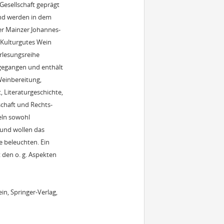
Gesellschaft geprägt
und werden in dem
der Mainzer Johannes-
 Kulturgutes Wein
rlesungsreihe
rgegangen und enthält
Weinbereitung,
, Literaturgeschichte,
schaft und Rechts-
eln sowohl
und wollen das
e beleuchten. Ein
t den o. g. Aspekten
n, Springer-Verlag,