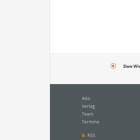
Slow Wi
Abo
Verlag
Team
Termine
RSS