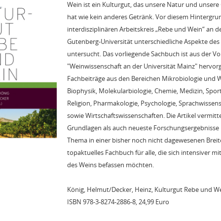
Wein ist ein Kulturgut, das unsere Natur und unsere 
hat wie kein anderes Getränk. Vor diesem Hintergr
interdisziplinären Arbeitskreis „Rebe und Wein“ an 
Gutenberg-Universität unterschiedliche Aspekte des
untersucht. Das vorliegende Sachbuch ist aus der Vo
"Weinwissenschaft an der Universität Mainz" hervo
Fachbeiträge aus den Bereichen Mikrobiologie und 
Biophysik, Molekularbiologie, Chemie, Medizin, Sport
Religion, Pharmakologie, Psychologie, Sprachwissen
sowie Wirtschaftswissenschaften. Die Artikel vermitt
Grundlagen als auch neueste Forschungsergebnisse 
Thema in einer bisher noch nicht dagewesenen Breit
topaktuelles Fachbuch für alle, die sich intensiver mi
des Weins befassen möchten.
König, Helmut/Decker, Heinz, Kulturgut Rebe und Wei
ISBN 978-3-8274-2886-8, 24,99 Euro