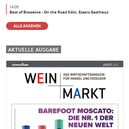
14.09.
Best of Bioweine - On the Road Köln, Essers Gasthaus
Der beste Weinfachhandel 2024 sucht Verstärkung
ALLE ANSEHEN
Aushilfe Vinothek
AKTUELLE AUSGABE
Einkäufer/Einkäuferin Wein (m/w/d) für den operativen Einkauf