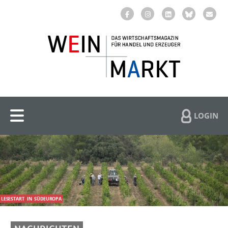
LOGIN
LESESTART
IN
SÜDEUROPA