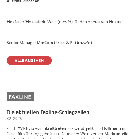
Aushilfe Vinothek
Einkäufer/Einkäuferin Wein (m/w/d) für den operativen Einkauf
Senior Manager MarCom (Press & PR) (m/w/d)
ALLE ANSEHEN
Sales Manager & Brand Ambassador Premium Spirits (m/w/d)
Außendienstmitarbeiter Bayern (m/w/d)
FAXLINE
Volontär (m/w/d)
Die aktuellen Faxline-Schlagzeilen
32|2026
Einkäuferin/Einkäufer Wein (m/w/d) für den operativen Einkauf
+++ PPWR kurz vor Inkrafttreten +++ Gerst geht +++ Hoffmann in
Geschäftsführung geholt +++ Deutscher Wein verliert Marktanteile