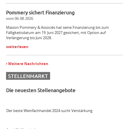
Pommery sichert Finanzierung
Mitarbeiter (m/w/d) Vinothek
vom 06.08.2026
Maison Pommery & Associés hat seine Finanzierung bis zum
Fälligkeitsdatum am 19. Juni 2027 gesichert, mit Option auf
Senior Brand Builder (m/w/d)
Verlängerung bis Juni 2028.
weiterlesen
Maschinist Weinbau/Landwirt (m/w/d)
Weitere Nachrichten
Landmaschinenmechatroniker Weinbau (m/w/d)
STELLENMARKT
Die neuesten Stellenangebote
Gebietsverkaufsleiter WEST (m/w/d)
Der beste Weinfachhandel 2024 sucht Verstärkung