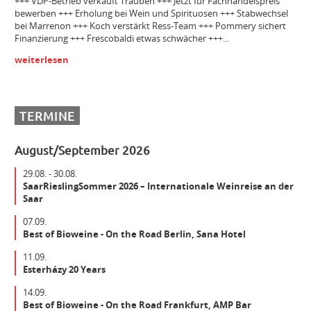
+++ VDP-Betrieb verkauft Trauben +++ Jetzt für Fachhandelspreis
bewerben +++ Erholung bei Wein und Spirituosen +++ Stabwechsel
Bezirksleiter / Handelsagentur (m/w/d) Gebiet Württemberg
bei Marrenon +++ Koch verstärkt Ress-Team +++ Pommery sichert
Finanzierung +++ Frescobaldi etwas schwächer +++...
weiterlesen
Winzer m/w/d
Mitarbeiter (m/w/d) Vinothek
TERMINE
August/September 2026
Senior Brand Builder (m/w/d)
29.08. - 30.08.
SaarRieslingSommer 2026 – Internationale Weinreise an der
Saar
Maschinist Weinbau/Landwirt (m/w/d)
07.09.
Best of Bioweine - On the Road Berlin, Sana Hotel
Landmaschinenmechatroniker Weinbau (m/w/d)
11.09.
Esterházy 20 Years
14.09.
Gebietsverkaufsleiter WEST (m/w/d)
Best of Bioweine - On the Road Frankfurt, AMP Bar