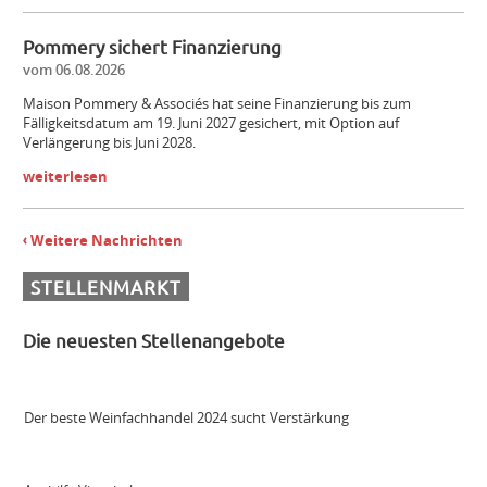
Pommery sichert Finanzierung
Mitarbeiter (m/w/d) Vinothek
vom 06.08.2026
Maison Pommery & Associés hat seine Finanzierung bis zum
Fälligkeitsdatum am 19. Juni 2027 gesichert, mit Option auf
Senior Brand Builder (m/w/d)
Verlängerung bis Juni 2028.
weiterlesen
Maschinist Weinbau/Landwirt (m/w/d)
Weitere Nachrichten
Landmaschinenmechatroniker Weinbau (m/w/d)
STELLENMARKT
Die neuesten Stellenangebote
Gebietsverkaufsleiter WEST (m/w/d)
Der beste Weinfachhandel 2024 sucht Verstärkung