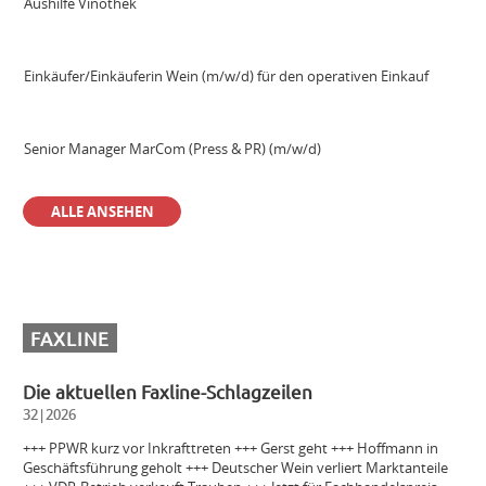
Aushilfe Vinothek
Einkäufer/Einkäuferin Wein (m/w/d) für den operativen Einkauf
Senior Manager MarCom (Press & PR) (m/w/d)
ALLE ANSEHEN
Sales Manager & Brand Ambassador Premium Spirits (m/w/d)
Außendienstmitarbeiter Bayern (m/w/d)
FAXLINE
Volontär (m/w/d)
Die aktuellen Faxline-Schlagzeilen
32|2026
Einkäuferin/Einkäufer Wein (m/w/d) für den operativen Einkauf
+++ PPWR kurz vor Inkrafttreten +++ Gerst geht +++ Hoffmann in
Geschäftsführung geholt +++ Deutscher Wein verliert Marktanteile