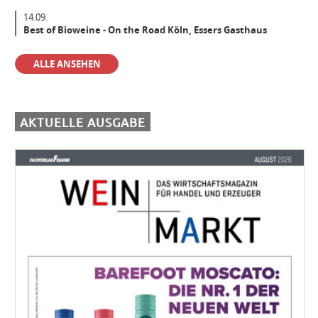
14.09.
Best of Bioweine - On the Road Köln, Essers Gasthaus
Der beste Weinfachhandel 2024 sucht Verstärkung
ALLE ANSEHEN
Aushilfe Vinothek
AKTUELLE AUSGABE
Einkäufer/Einkäuferin Wein (m/w/d) für den operativen Einkauf