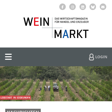
LOGIN
LESESTART
IN
SÜDEUROPA