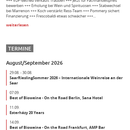
+++ VDP-Betrieb verkauft Trauben +++ Jetzt für Fachhandelspreis
bewerben +++ Erholung bei Wein und Spirituosen +++ Stabwechsel
Bezirksleiter / Handelsagentur (m/w/d) Gebiet Württemberg
bei Marrenon +++ Koch verstärkt Ress-Team +++ Pommery sichert
Finanzierung +++ Frescobaldi etwas schwächer +++...
weiterlesen
Winzer m/w/d
Mitarbeiter (m/w/d) Vinothek
TERMINE
August/September 2026
Senior Brand Builder (m/w/d)
29.08. - 30.08.
SaarRieslingSommer 2026 – Internationale Weinreise an der
Saar
Maschinist Weinbau/Landwirt (m/w/d)
07.09.
Best of Bioweine - On the Road Berlin, Sana Hotel
Landmaschinenmechatroniker Weinbau (m/w/d)
11.09.
Esterházy 20 Years
14.09.
Gebietsverkaufsleiter WEST (m/w/d)
Best of Bioweine - On the Road Frankfurt, AMP Bar