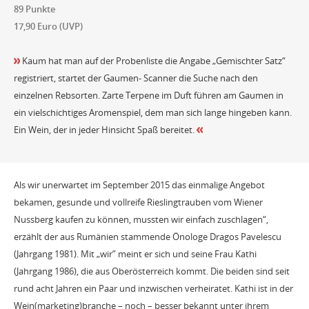
89 Punkte
17,90 Euro (UVP)
Kaum hat man auf der Probenliste die Angabe „Gemischter Satz“
registriert, startet der Gaumen- Scanner die Suche nach den
einzelnen Rebsorten. Zarte Terpene im Duft führen am Gaumen in
ein vielschichtiges Aromenspiel, dem man sich lange hingeben kann.
Ein Wein, der in jeder Hinsicht Spaß bereitet.
Als wir unerwartet im September 2015 das einmalige Angebot
bekamen, gesunde und vollreife Rieslingtrauben vom Wiener
Nussberg kaufen zu können, mussten wir einfach zuschlagen“,
erzählt der aus Rumänien stammende Önologe Dragos Pavelescu
(Jahrgang 1981). Mit „wir” meint er sich und seine Frau Kathi
(Jahrgang 1986), die aus Oberösterreich kommt. Die beiden sind seit
rund acht Jahren ein Paar und inzwischen verheiratet. Kathi ist in der
Wein(marketing)branche – noch – besser bekannt unter ihrem