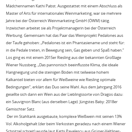
Mädchennamen Kathi Pabst. Ausgestattet mit einem Abschluss als
Master of Arts für internationales Weinmarketing, war sie mehrere
Jahre bei der Österreich Weinmarketing GmbH (ÖWM) tätig.
Inzwischen arbeitet sie als Projektmanagerin bei der Österreich
Werbung. Gemeinsam hat das Paar das Weinprojekt Pedalones aus
der Taufe gehoben: „Pedalones ist ein Phantasiename und steht für:
in die Pedale treten, in Bewegung sein, Gas geben und Spaß haben.”
Los ging es mit einem 2015er Riesling aus der bekannten Großlage
Wiener Nussberg. „Das pannonisch beeinflusste Klima, die ideale
Hangneigung und die steinigen Böden mit teilweise hohem
Kalkanteil bieten vor allem für Weißweine wie Riesling optimale
Bedingungen”, erklärt das Duo seine Wahl. Aus dem Jahrgang 2016
gesellte sich dann ein Wein aus der Lieblingssorte von Dragos dazu:
ein Sauvignon Blanc (aus derselben Lage). Jüngstes Baby: 2018er
Gemischter Satz.
Der im Stahltank ausgebaute, komplexe Weißwein mit seinen 13%
Vol. Alkoholgehalt (der beim Verkosten geradezu nach einem Wiener
Schnitzel schreit) wurde laut Kathi Pavelescu aus Grüner-Veltliner-,